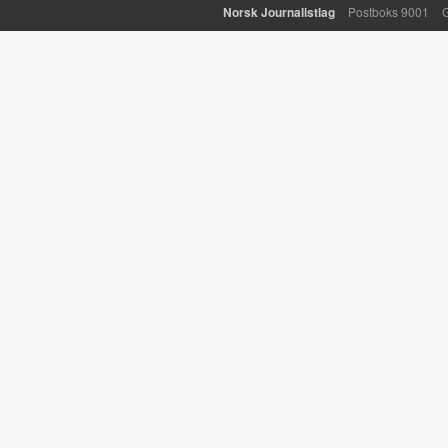
Norsk Journalistlag
Postboks 9001