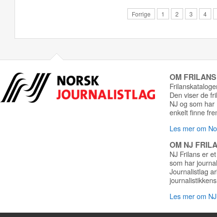
Forrige
1
2
3
4
OM FRILAN
Frilanskatalogen
Den viser de fr
NJ og som har r
enkelt finne fre
Les mer om Nor
OM NJ FRIL
NJ Frilans er et
som har journa
Journalistlag a
journalistikkens
Les mer om NJ 