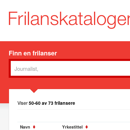
Finn en frilanser
Viser
50-60 av 73 frilansere
Navn
Yrkestittel