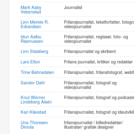
Marit Aaby
Journalist
Vebenstad
Linn Merete R.
Frilansjournalist, tekstforfatter, fotogr
Edvardsen
videojournalist
Idun Aalbu
Frilansjournalist, regissør, foto- og
Rasmussen
videojournalist
Linn Stalsberg
Frilansjournalist og skribent
Lars Elton
Frilans journalist, kritiker og redaktør
Trine Bøhnsdalen
Frilansjournalist, frilansfotograf, webf
Sandor Dahl
Frilansjournalist, fotograf og
videojournalist
Knut Werner
Frilansjournalist, fotograf og podcast
Lindeberg Alsén
Kari Kløvstad
Frilansjournalist, fotograf og ideutvikl
Una Thoresen
frilansjournalist / billedredaktør/
Dimola
illustratør/ grafisk designer