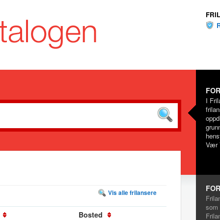
FRI
FOR
I Fri
frila
oppd
grunn
hensy
Vær 
FOR
Vis alle frilansere
Frila
som 
Bosted
Frila