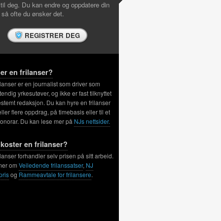
 til deg. Du kan endre og oppdatere din
l så ofte du ønsker det.
REGISTRER DEG
er en frilanser?
ilanser er en journalist som driver som
tendig yrkesutøver, og ikke er fast tilknyttet
stemt redaksjon. Du kan hyre en frilanser
 eller flere oppdrag, på timebasis eller til et
honorar. Du kan lese mer på
NJs nettsider.
koster en frilanser?
ilanser forhandler selv prisen på sitt arbeid.
mer om
Veiledende frilanssatser
,
NJ
pris
og
Rammeavtale for frilansere
.