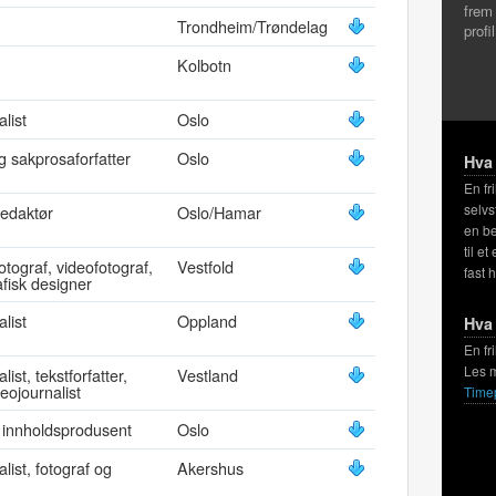
frem
Trondheim/Trøndelag
profi
Kolbotn
alist
Oslo
g sakprosaforfatter
Oslo
Hva 
En fr
selvs
Redaktør
Oslo/Hamar
en be
til et
fotograf, videofotograf,
Vestfold
fast 
rafisk designer
alist
Oppland
Hva 
En fr
Les 
list, tekstforfatter,
Vestland
deojournalist
Time
 innholdsprodusent
Oslo
alist, fotograf og
Akershus