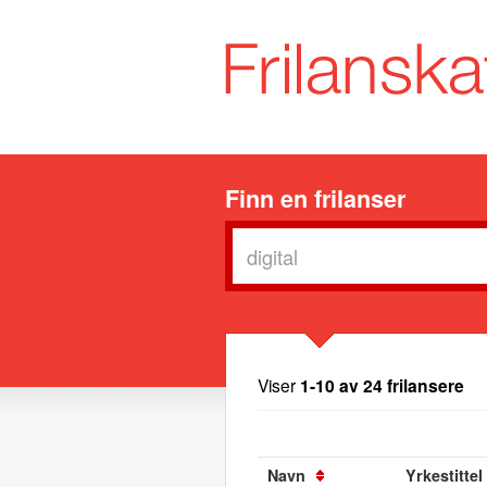
Finn en frilanser
Viser
1-10 av 24 frilansere
Navn
Yrkestittel