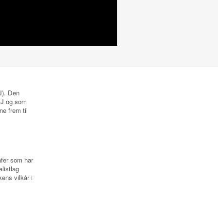
NJ). Den
 NJ og som
ne frem til
rafer som har
listlag
ens vilkår i