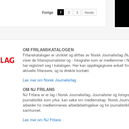
Forrige
1
2
3
Neste
OM FRILANSKATALOGEN
Frilanskatalogen er utviklet og driftes av Norsk Journalistlag (
viser de frilansjournalister og - fotografer som er medlemmer i
har registrert seg i katalogen. Her kan oppdragsgivere enkelt fin
aktuelle frilansere, og ta direkte kontakt.
Les mer om Norsk Journalistlag
OM NJ FRILANS
NJ Frilans er et lag i Norsk Journalistlag. Journalister og fotog
journalistikk som yrke, kan søke om medlemskap. Norsk Journa
arbeider for medlemmenes arbeidsbetingelser og for journalistikk
samfunnet.
Les mer om NJ Frilans