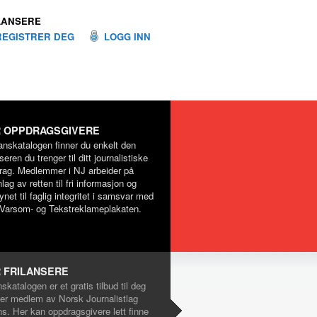
LANSERE
REGISTRER DEG
LOGG INN
 OPPDRAGSGIVERE
lanskatalogen finner du enkelt den
nseren du trenger til ditt journalistiske
rag. Medlemmer i NJ arbeider på
lag av retten til fri informasjon og
net til faglig integritet i samsvar med
Varsom- og Tekstreklameplakaten.
 FRILANSERE
nskatalogen er et gratis tilbud til deg
er medlem av Norsk Journalistlag
ns. Her kan oppdragsgivere lett finne