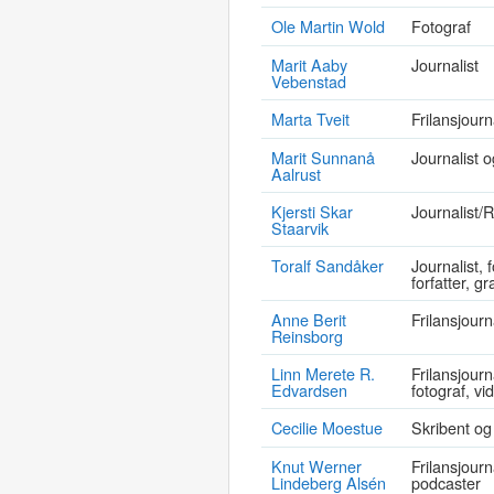
Ole Martin Wold
Fotograf
Marit Aaby
Journalist
Vebenstad
Marta Tveit
Frilansjourn
Marit Sunnanå
Journalist o
Aalrust
Kjersti Skar
Journalist/
Staarvik
Toralf Sandåker
Journalist, 
forfatter, g
Anne Berit
Frilansjourn
Reinsborg
Linn Merete R.
Frilansjourna
Edvardsen
fotograf, vi
Cecilie Moestue
Skribent og
Knut Werner
Frilansjourn
Lindeberg Alsén
podcaster