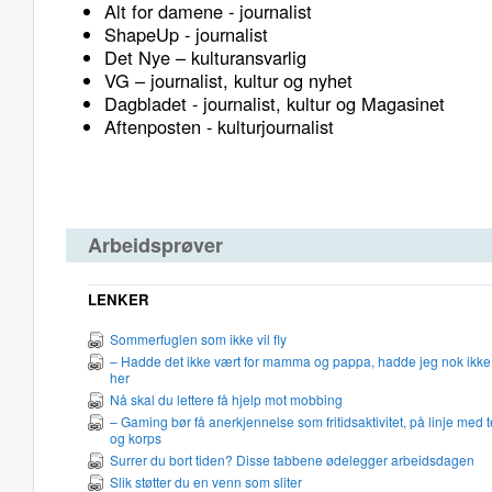
Alt for damene - journalist
ShapeUp - journalist
Det Nye – kulturansvarlig
VG – journalist, kultur og nyhet
Dagbladet - journalist, kultur og Magasinet
Aftenposten - kulturjournalist
Arbeidsprøver
LENKER
Sommerfuglen som ikke vil fly
– Hadde det ikke vært for mamma og pappa, hadde jeg nok ikke
her
Nå skal du lettere få hjelp mot mobbing
– Gaming bør få anerkjennelse som fritidsaktivitet, på linje med 
og korps
Surrer du bort tiden? Disse tabbene ødelegger arbeidsdagen
Slik støtter du en venn som sliter