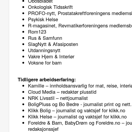
Obosbladet
Onkologisk Tidsskrift
PROFO-nytt, Prostatakreftforeningens medlems
Psykisk Helse
R-magasinet, Revmatikerforeningens medlemsb
Rom123
Rus & Samfunn
SlagNytt & Afasiposten
Utdanningsnytt
Vakre Hjem & Interiør
Voksne for barn
Tidligere arbeidserfaring:
Kamille – innholdsansvarlig for mat, reise, inter
Cloud Media – redaktør plusstid
NRK Livsstil – nettjournalist
BoligPluss og Bo Bedre - journalist print og nett.
Klikk Bolig – journalist og vaktsjef for klikk.no
Klikk Helse – journalist og vaktsjef for klikk.no
Foreldre & Barn, BabyDrøm og Foreldre.no – jou
redaksjonssjef