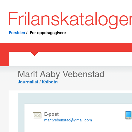
Forsiden
/
For oppdragsgivere
Marit Aaby Vebenstad
Journalist
/
Kolbotn
E-post
maritvebenstad@gmail.com