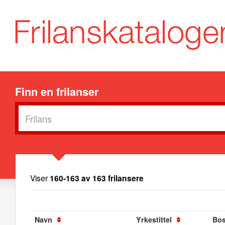
Finn en frilanser
Viser
160-163 av 163 frilansere
Navn
Yrkestittel
Bos