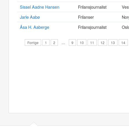
Sissel Aadne Hansen
Frilansjournalist
Ves
Jarle Aabø
Frilanser
Nor
Åsa H. Aaberge
Frilansjournalist
Osl
Forrige
1
2
…
9
10
11
12
13
14