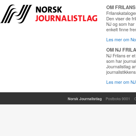
OM FRILAN
Frilanskatalogen
Den viser de fr
NJ og som har r
enkelt finne fre
Les mer om Nor
OM NJ FRIL
NJ Frilans er et
som har journa
Journalistlag a
journalistikkens
Les mer om NJ 
Norsk Journalistlag
Postboks 9001