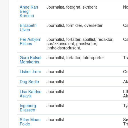
Anne Kari
Journalist, fotograf, skribent
No
Berg
Korsmo
Elisabeth
Journalist, formidler, oversetter
Os
Ulven
Per Asbjørn
Journalist, forfatter, spaltist, redaktør,
Os
Risnes
språkkonsulent, ghostwriter,
innholdsprodusent,
Guro Kulset
Journalist, forfatter, fotoreporter
Tr
Merakerås
Lisbet Jære
Journalist
Os
Dag Sørlie
Journalist
Ak
Lise Katrine
Journalist
Li
Askvik
Ak
Ingeborg
Journalist
Ty
Eliassen
Stian Moan
Journalist
Sø
Folde
Tr