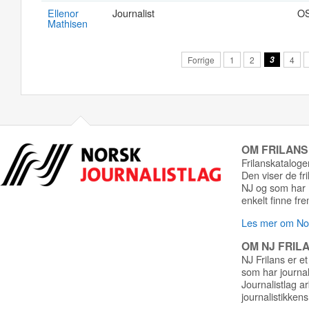
Ellenor
Journalist
O
Mathisen
Forrige
1
2
3
4
OM FRILAN
Frilanskatalogen
Den viser de fr
NJ og som har r
enkelt finne fre
Les mer om Nor
OM NJ FRIL
NJ Frilans er et
som har journa
Journalistlag a
journalistikkens