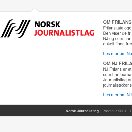
OM FRILAN
Frilanskatalogen
Den viser de fr
NJ og som har r
enkelt finne fre
Les mer om Nor
OM NJ FRIL
NJ Frilans er et
som har journa
Journalistlag a
journalistikkens
Les mer om NJ 
Norsk Journalistlag
Postboks 9001