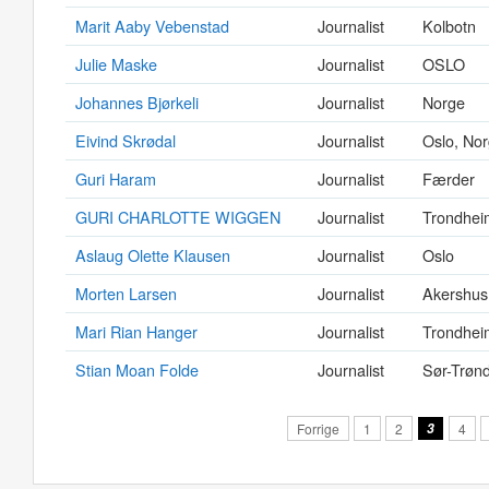
Marit Aaby Vebenstad
Journalist
Kolbotn
Julie Maske
Journalist
OSLO
Johannes Bjørkeli
Journalist
Norge
Eivind Skrødal
Journalist
Oslo, No
Guri Haram
Journalist
Færder
GURI CHARLOTTE WIGGEN
Journalist
Trondhei
Aslaug Olette Klausen
Journalist
Oslo
Morten Larsen
Journalist
Akershus
Mari Rian Hanger
Journalist
Trondhei
Stian Moan Folde
Journalist
Sør-Trøn
Forrige
1
2
3
4