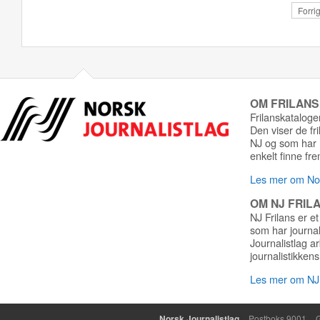
Forri
OM FRILAN
Frilanskatalogen
Den viser de fr
NJ og som har r
enkelt finne fre
Les mer om Nor
OM NJ FRIL
NJ Frilans er et
som har journa
Journalistlag a
journalistikkens
Les mer om NJ 
Norsk Journalistlag
Postboks 9001