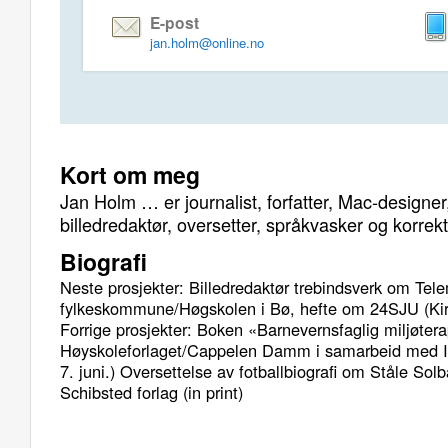
E-post
jan.holm@online.no
Kort om meg
Jan Holm … er journalist, forfatter, Mac-designer
billedredaktør, oversetter, språkvasker og korrek
Biografi
Neste prosjekter: Billedredaktør trebindsverk om Tel
fylkeskommune/Høgskolen i Bø, hefte om 24SJU (Ki
Forrige prosjekter: Boken «Barnevernsfaglig miljøtera
Høyskoleforlaget/Cappelen Damm i samarbeid med 
7. juni.) Oversettelse av fotballbiografi om Ståle Solb
Schibsted forlag (in print)