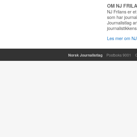
OM NJ FRIL
NJ Frilans er et
som har journa
Journalistlag a
journalistikkens
Les mer om NJ 
Norsk Journalistlag
Postboks 9001