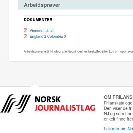
Arbeidsprøver
DOKUMENTER
Vinneren får alt
England 2 Colombia 0
Arbeidsprøvene (inkl fotografier/tegninger) er beskyttet etter Lov om opphavs
OM FRILAN
Frilanskatalogen
Den viser de fr
NJ og som har r
enkelt finne fre
Les mer om Nor