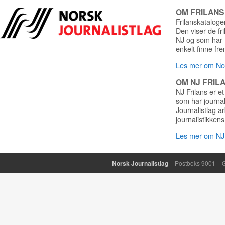
OM FRILAN
Frilanskatalogen
Den viser de fr
NJ og som har r
enkelt finne fre
Les mer om Nor
OM NJ FRIL
NJ Frilans er et
som har journa
Journalistlag a
journalistikkens
Les mer om NJ 
Norsk Journalistlag
Postboks 9001