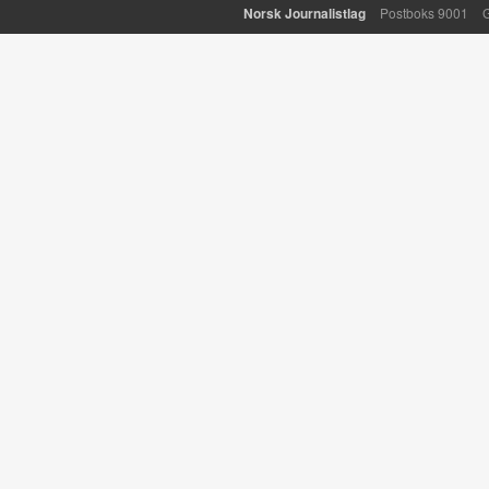
Norsk Journalistlag
Postboks 9001