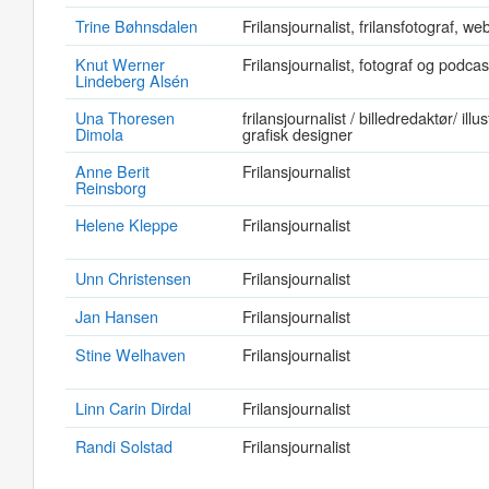
Trine Bøhnsdalen
Frilansjournalist, frilansfotograf, we
Knut Werner
Frilansjournalist, fotograf og podcas
Lindeberg Alsén
Una Thoresen
frilansjournalist / billedredaktør/ illus
Dimola
grafisk designer
Anne Berit
Frilansjournalist
Reinsborg
Helene Kleppe
Frilansjournalist
Unn Christensen
Frilansjournalist
Jan Hansen
Frilansjournalist
Stine Welhaven
Frilansjournalist
Linn Carin Dirdal
Frilansjournalist
Randi Solstad
Frilansjournalist