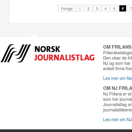
Forrige
1
2
3
4
5
6
OM FRILAN
Frilanskatalogen
Den viser de fr
NJ og som har r
enkelt finne fre
Les mer om Nor
OM NJ FRIL
NJ Frilans er et
som har journa
Journalistlag a
journalistikkens
Les mer om NJ 