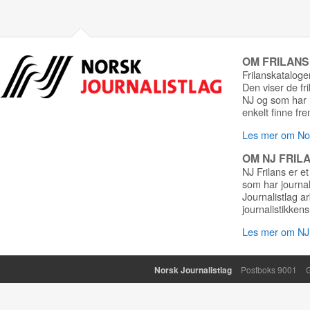
OM FRILAN
Frilanskatalogen
Den viser de fr
NJ og som har r
enkelt finne fre
Les mer om Nor
OM NJ FRIL
NJ Frilans er et
som har journa
Journalistlag a
journalistikkens
Les mer om NJ 
Norsk Journalistlag
Postboks 9001