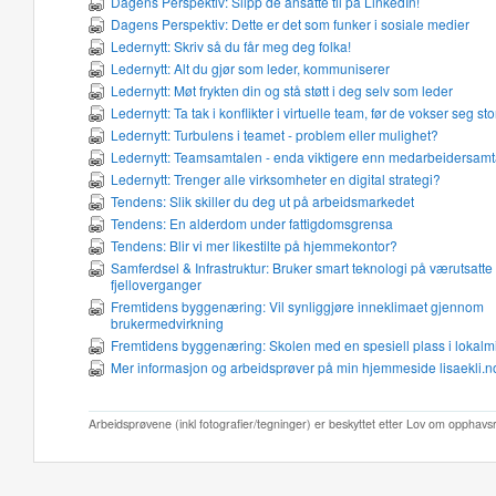
Dagens Perspektiv: Slipp de ansatte til på LinkedIn!
Dagens Perspektiv: Dette er det som funker i sosiale medier
Ledernytt: Skriv så du får meg deg folka!
Ledernytt: Alt du gjør som leder, kommuniserer
Ledernytt: Møt frykten din og stå støtt i deg selv som leder
Ledernytt: Ta tak i konflikter i virtuelle team, før de vokser seg st
Ledernytt: Turbulens i teamet - problem eller mulighet?
Ledernytt: Teamsamtalen - enda viktigere enn medarbeidersamt
Ledernytt: Trenger alle virksomheter en digital strategi?
Tendens: Slik skiller du deg ut på arbeidsmarkedet
Tendens: En alderdom under fattigdomsgrensa
Tendens: Blir vi mer likestilte på hjemmekontor?
Samferdsel & Infrastruktur: Bruker smart teknologi på værutsatte
fjelloverganger
Fremtidens byggenæring: Vil synliggjøre inneklimaet gjennom
brukermedvirkning
Fremtidens byggenæring: Skolen med en spesiell plass i lokalmi
Mer informasjon og arbeidsprøver på min hjemmeside lisaekli.n
Arbeidsprøvene (inkl fotografier/tegninger) er beskyttet etter Lov om opphavs