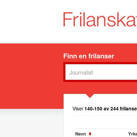
Finn en frilanser
Viser
140-150 av 244 frilanse
Navn
Yrke