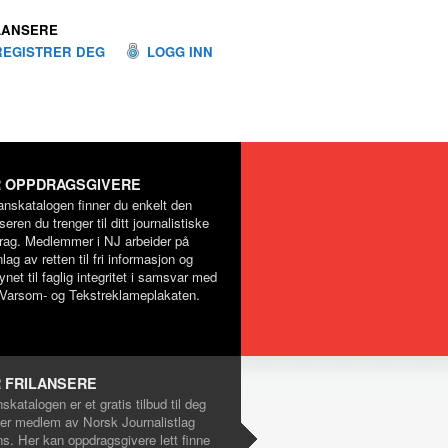
LANSERE
REGISTRER DEG
LOGG INN
 OPPDRAGSGIVERE
lanskatalogen finner du enkelt den
nseren du trenger til ditt journalistiske
rag. Medlemmer i NJ arbeider på
lag av retten til fri informasjon og
net til faglig integritet i samsvar med
Varsom- og Tekstreklameplakaten.
 FRILANSERE
nskatalogen er et gratis tilbud til deg
er medlem av Norsk Journalistlag
ns. Her kan oppdragsgivere lett finne