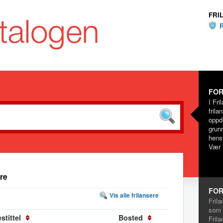
FRI
FOR
I Fri
frila
oppd
grunn
hensy
Vær 
re
FOR
Vis alle frilansere
Frila
som 
stittel
Bosted
Frila