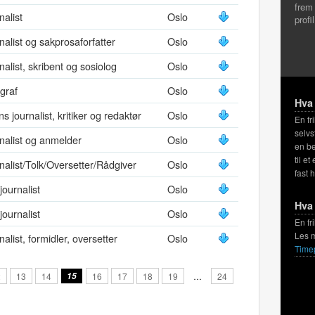
frem
nalist
Oslo
profi
nalist og sakprosaforfatter
Oslo
nalist, skribent og sosiolog
Oslo
graf
Oslo
Hva 
ns journalist, kritiker og redaktør
Oslo
En fr
selvs
nalist og anmelder
Oslo
en be
til et
nalist/Tolk/Oversetter/Rådgiver
Oslo
fast 
journalist
Oslo
Hva 
journalist
Oslo
En fr
Les 
nalist, formidler, oversetter
Oslo
Time
2
13
14
15
16
17
18
19
…
24