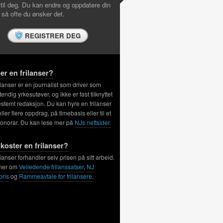
 til deg. Du kan endre og oppdatere din
l så ofte du ønsker det.
REGISTRER DEG
er en frilanser?
ilanser er en journalist som driver som
tendig yrkesutøver, og ikke er fast tilknyttet
stemt redaksjon. Du kan hyre en frilanser
 eller flere oppdrag, på timebasis eller til et
honorar. Du kan lese mer på
NJs nettsider.
koster en frilanser?
ilanser forhandler selv prisen på sitt arbeid.
mer om
Veiledende frilanssatser
,
NJ
pris
og
Rammeavtale for frilansere
.