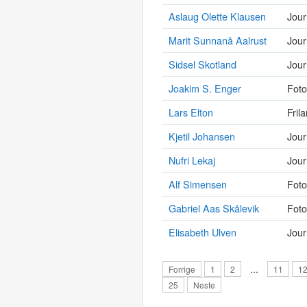
Aslaug Olette Klausen
Jour
Marit Sunnanå Aalrust
Jour
Sidsel Skotland
Jour
Joakim S. Enger
Foto
Lars Elton
Frila
Kjetil Johansen
Jour
Nufri Lekaj
Jour
Alf Simensen
Foto
Gabriel Aas Skålevik
Foto
Elisabeth Ulven
Jour
Forrige
1
2
…
11
1
25
Neste