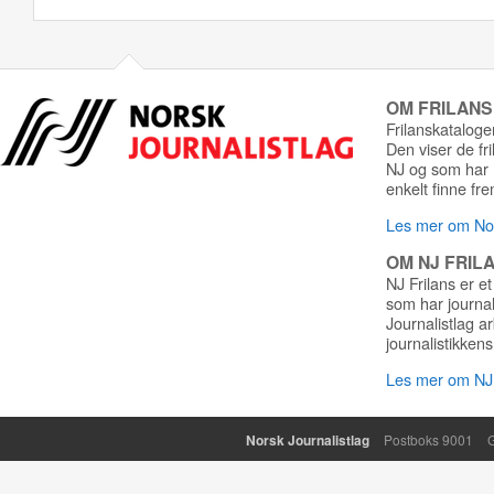
OM FRILAN
Frilanskatalogen
Den viser de fr
NJ og som har r
enkelt finne fre
Les mer om Nor
OM NJ FRIL
NJ Frilans er et
som har journa
Journalistlag a
journalistikkens
Les mer om NJ 
Norsk Journalistlag
Postboks 9001