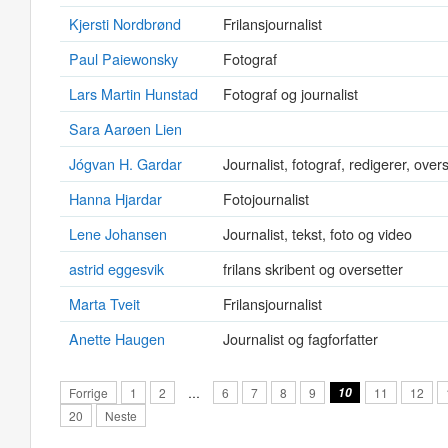
Kjersti Nordbrønd
Frilansjournalist
Paul Paiewonsky
Fotograf
Lars Martin Hunstad
Fotograf og journalist
Sara Aarøen Lien
Jógvan H. Gardar
Journalist, fotograf, redigerer, overs
Hanna Hjardar
Fotojournalist
Lene Johansen
Journalist, tekst, foto og video
astrid eggesvik
frilans skribent og oversetter
Marta Tveit
Frilansjournalist
Anette Haugen
Journalist og fagforfatter
Forrige
1
2
…
6
7
8
9
10
11
12
20
Neste