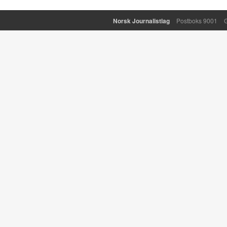
Norsk Journalistlag
Postboks 9001