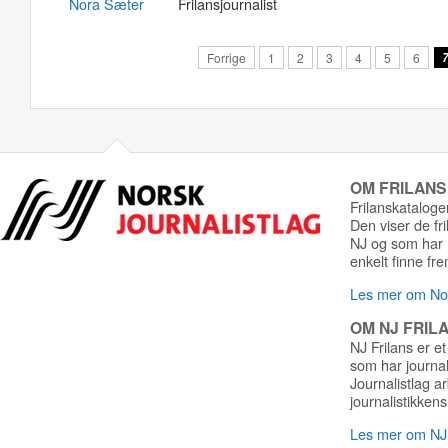
Nora Sæter
Frilansjournalist
Forrige
1
2
3
4
5
6
OM FRILAN
Frilanskatalogen
Den viser de fr
NJ og som har r
enkelt finne fre
Les mer om Nor
OM NJ FRIL
NJ Frilans er et
som har journa
Journalistlag a
journalistikkens
Les mer om NJ 