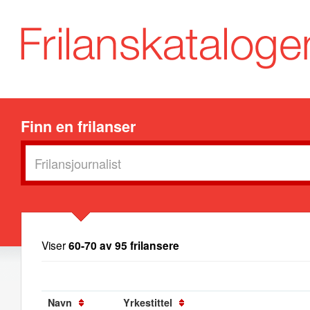
Finn en frilanser
Viser
60-70 av 95 frilansere
Navn
Yrkestittel