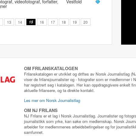
otograf, videofotograf, forfatter,
Vestfold
gner
2
13
14
15
16
17
18
19
20
OM FRILANSKATALOGEN
Frilanskatalogen er utviklet og driftes av Norsk Journalistlag (
viser de frilansjournalister og - fotografer som er medlemmer i
har registrert seg i katalogen. Her kan oppdragsgivere enkelt fin
aktuelle frilansere, og ta direkte kontakt.
Les mer om Norsk Journalistlag
OM NJ FRILANS
NJ Frilans er et lag i Norsk Journalistlag. Journalister og fotog
journalistikk som yrke, kan søke om medlemskap. Norsk Journa
arbeider for medlemmenes arbeidsbetingelser og for journalistikk
samfunnet.