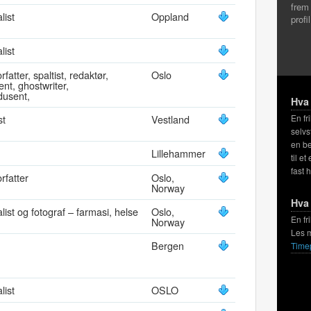
frem
list
Oppland
profi
list
rfatter, spaltist, redaktør,
Oslo
nt, ghostwriter,
dusent,
Hva 
st
Vestland
En fr
selvs
en be
Lillehammer
til et
fast 
orfatter
Oslo,
Norway
Hva 
alist og fotograf – farmasi, helse
Oslo,
En fr
Norway
Les 
Bergen
Time
list
OSLO