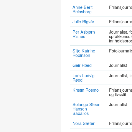
Anne Berit
Frilansjourna
Reinsborg
Julie Rigvår
Frilansjourna
Per Asbjørn
Journalist, fo
Risnes
språkkonsule
innholdspro
Silje Katrine
Fotojournali
Robinson
Geir Røed
Journalist
Lars-Ludvig
Journalist, f
Røed
Kristin Rosmo
Frilansjourn
og livsstil
Solange Steen-
Journalist
Hansen
Saballos
Nora Sæter
Frilansjourna