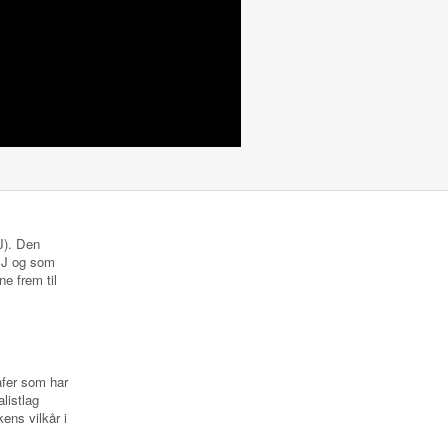
NJ). Den
 NJ og som
ne frem til
rafer som har
listlag
ens vilkår i