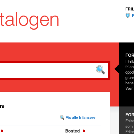
FRI
FOR
I Fri
frila
oppd
grunn
hensy
Vær 
re
FOR
Vis alle frilansere
Frila
som 
Bosted
Frila