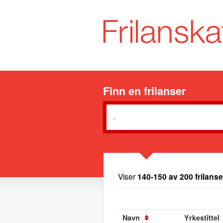
Finn en frilanser
Viser
140-150 av 200 frilanse
Navn
Yrkestittel