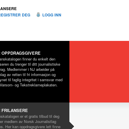
LANSERE
REGISTRER DEG
LOGG INN
 OPPDRAGSGIVERE
lanskatalogen finner du enkelt den
nseren du trenger til ditt journalistiske
rag. Medlemmer i NJ arbeider på
lag av retten til fri informasjon og
net til faglig integritet i samsvar med
Varsom- og Tekstreklameplakaten.
 FRILANSERE
nskatalogen er et gratis tilbud til deg
er medlem av Norsk Journalistlag
ns. Her kan oppdragsgivere lett finne