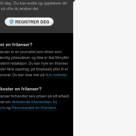
 til deg. Du kan endre og oppdatere din
l så ofte du ønsker det.
REGISTRER DEG
er en frilanser?
ilanser er en journalist som driver som
tendig yrkesutøver, og ikke er fast tilknyttet
stemt redaksjon. Du kan hyre en frilanser
 eller flere oppdrag, på timebasis eller til et
honorar. Du kan lese mer på
NJs nettsider.
koster en frilanser?
ilanser forhandler selv prisen på sitt arbeid.
mer om
Veiledende frilanssatser
,
NJ
pris
og
Rammeavtale for frilansere
.