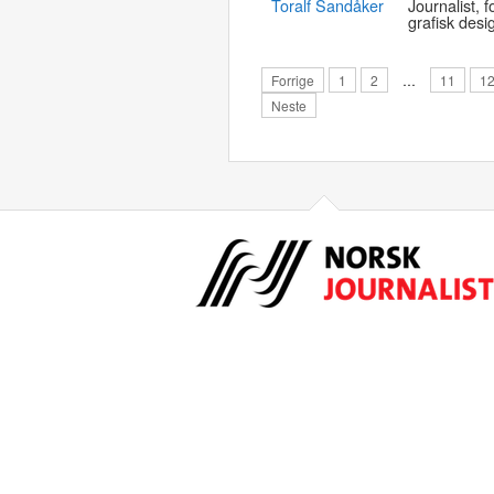
Toralf Sandåker
Journalist, f
grafisk desi
Forrige
1
2
…
11
1
Neste