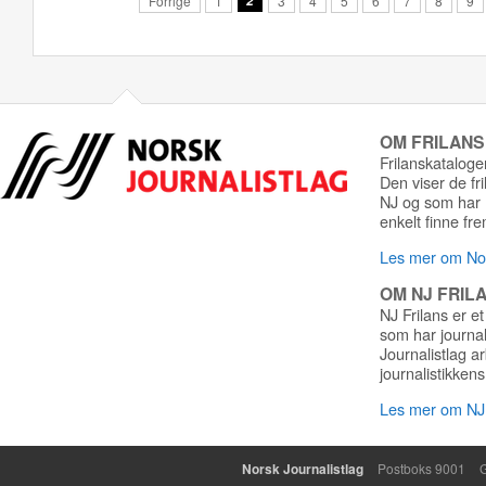
Forrige
1
2
3
4
5
6
7
8
9
OM FRILAN
Frilanskatalogen
Den viser de fr
NJ og som har r
enkelt finne fre
Les mer om Nor
OM NJ FRIL
NJ Frilans er et
som har journa
Journalistlag a
journalistikkens
Les mer om NJ 
Norsk Journalistlag
Postboks 9001