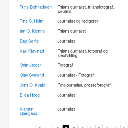
Trine Bøhnsdalen
Frilansjournalist, frilansfotograf,
webfilm
Tine C. Holm
Journalist og redigerer
Ian O. Kjenne
Frilansjournalist
Dag Sørlie
Journalist
Kari Kløvstad
Frilansjournalist, fotograf og
ideutvikling
Odin Jæger
Fotograf
Olav Svaland
Journalist / Fotograf
Jens O. Kvale
Fotojournalist, pressefotograf
Elida Høeg
Journalist
Kjerstin
Journalist
Gjengedal