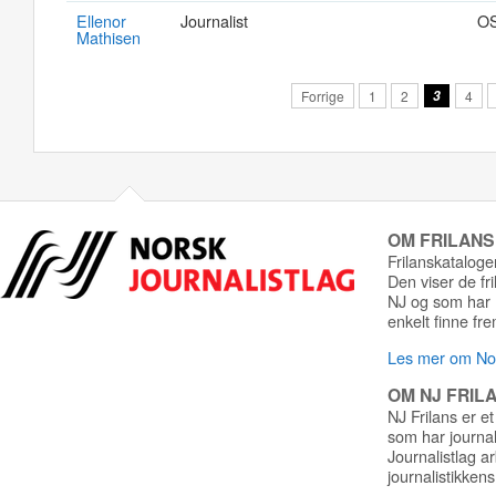
Ellenor
Journalist
O
Mathisen
Forrige
1
2
3
4
OM FRILAN
Frilanskatalogen
Den viser de fr
NJ og som har r
enkelt finne fre
Les mer om Nor
OM NJ FRIL
NJ Frilans er et
som har journa
Journalistlag a
journalistikkens