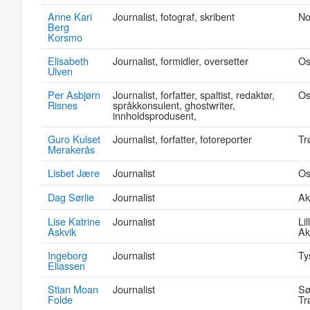
Anne Kari
Journalist, fotograf, skribent
No
Berg
Korsmo
Elisabeth
Journalist, formidler, oversetter
Os
Ulven
Per Asbjørn
Journalist, forfatter, spaltist, redaktør,
Os
Risnes
språkkonsulent, ghostwriter,
innholdsprodusent,
Guro Kulset
Journalist, forfatter, fotoreporter
Tr
Merakerås
Lisbet Jære
Journalist
Os
Dag Sørlie
Journalist
Ak
Lise Katrine
Journalist
Li
Askvik
Ak
Ingeborg
Journalist
Ty
Eliassen
Stian Moan
Journalist
Sø
Folde
Tr