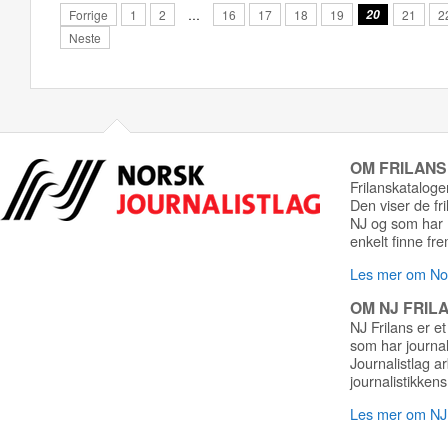
Forrige
1
2
…
16
17
18
19
20
21
2
Neste
OM FRILAN
Frilanskatalogen
Den viser de fr
NJ og som har r
enkelt finne fre
Les mer om Nor
OM NJ FRIL
NJ Frilans er et
som har journa
Journalistlag a
journalistikkens
Les mer om NJ 