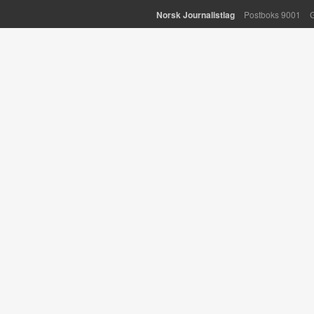
Norsk Journalistlag
Postboks 9001