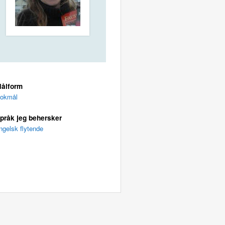
ålform
okmål
pråk jeg behersker
ngelsk flytende