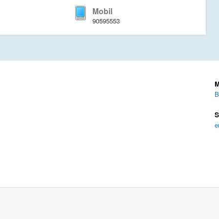
Mobil
90595553
M
B
S
e