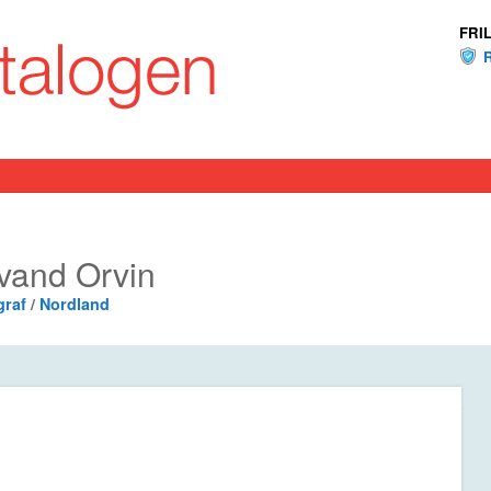
FRI
evand Orvin
graf
/
Nordland