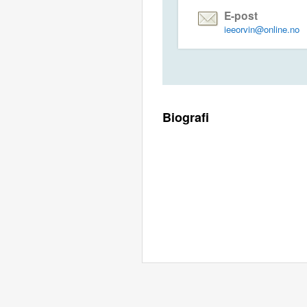
E-post
ieeorvin@online.no
Biografi