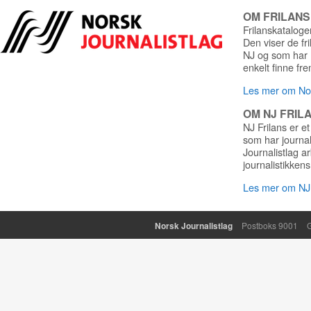
OM FRILAN
Frilanskatalogen
Den viser de fr
NJ og som har r
enkelt finne fre
Les mer om Nor
OM NJ FRIL
NJ Frilans er et
som har journa
Journalistlag a
journalistikkens
Les mer om NJ 
Norsk Journalistlag
Postboks 9001