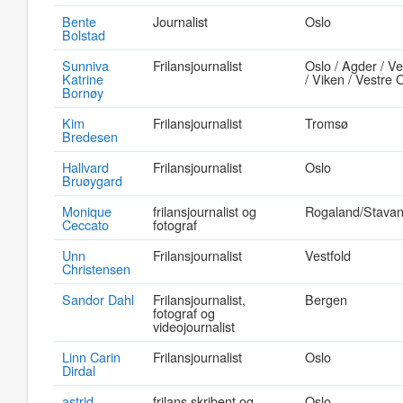
Bente
Journalist
Oslo
Bolstad
Sunniva
Frilansjournalist
Oslo / Agder / V
Katrine
/ Viken / Vestre 
Bornøy
Kim
Frilansjournalist
Tromsø
Bredesen
Hallvard
Frilansjournalist
Oslo
Bruøygard
Monique
frilansjournalist og
Rogaland/Stava
Ceccato
fotograf
Unn
Frilansjournalist
Vestfold
Christensen
Sandor Dahl
Frilansjournalist,
Bergen
fotograf og
videojournalist
Linn Carin
Frilansjournalist
Oslo
Dirdal
astrid
frilans skribent og
Oslo