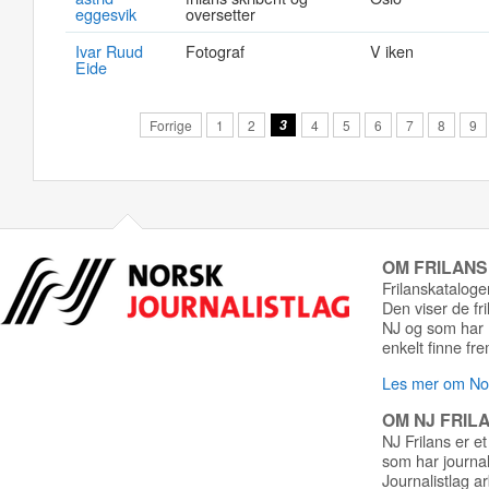
eggesvik
oversetter
Ivar Ruud
Fotograf
V iken
Eide
Forrige
1
2
3
4
5
6
7
8
9
OM FRILAN
Frilanskatalogen
Den viser de fr
NJ og som har r
enkelt finne fre
Les mer om Nor
OM NJ FRIL
NJ Frilans er et
som har journa
Journalistlag a