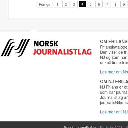
Forrige
1
2
3
4
5
6
7
8
9
OM FRILAN
Frilanskatalogen
Den viser de fr
NJ og som har r
enkelt finne fre
Les mer om Nor
OM NJ FRIL
NJ Frilans er et
som har journa
Journalistlag a
journalistikkens
Les mer om NJ 
Norsk Journalistlag
Postboks 9001