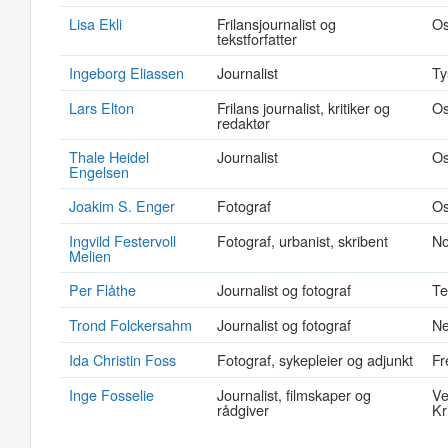
Lisa Ekli
Frilansjournalist og
Os
tekstforfatter
Ingeborg Eliassen
Journalist
Ty
Lars Elton
Frilans journalist, kritiker og
Os
redaktør
Thale Heidel
Journalist
Os
Engelsen
Joakim S. Enger
Fotograf
Os
Ingvild Festervoll
Fotograf, urbanist, skribent
No
Melien
Per Flåthe
Journalist og fotograf
Te
Trond Folckersahm
Journalist og fotograf
N
Ida Christin Foss
Fotograf, sykepleier og adjunkt
Fr
Inge Fosselie
Journalist, filmskaper og
Ve
rådgiver
Kr