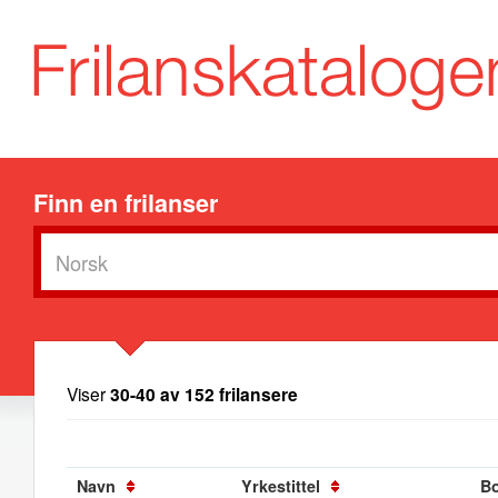
Finn en frilanser
Viser
30-40 av 152 frilansere
Navn
Yrkestittel
B