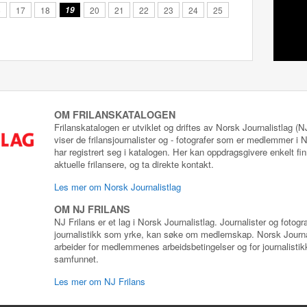
6
17
18
19
20
21
22
23
24
25
OM FRILANSKATALOGEN
Frilanskatalogen er utviklet og driftes av Norsk Journalistlag (
viser de frilansjournalister og - fotografer som er medlemmer i
har registrert seg i katalogen. Her kan oppdragsgivere enkelt fin
aktuelle frilansere, og ta direkte kontakt.
Les mer om Norsk Journalistlag
OM NJ FRILANS
NJ Frilans er et lag i Norsk Journalistlag. Journalister og fotog
journalistikk som yrke, kan søke om medlemskap. Norsk Journa
arbeider for medlemmenes arbeidsbetingelser og for journalistikk
samfunnet.
Les mer om NJ Frilans