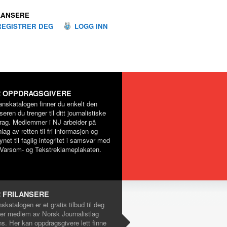
LANSERE
REGISTRER DEG
LOGG INN
 OPPDRAGSGIVERE
lanskatalogen finner du enkelt den
nseren du trenger til ditt journalistiske
rag. Medlemmer i NJ arbeider på
lag av retten til fri informasjon og
net til faglig integritet i samsvar med
Varsom- og Tekstreklameplakaten.
 FRILANSERE
nskatalogen er et gratis tilbud til deg
er medlem av Norsk Journalistlag
ns. Her kan oppdragsgivere lett finne