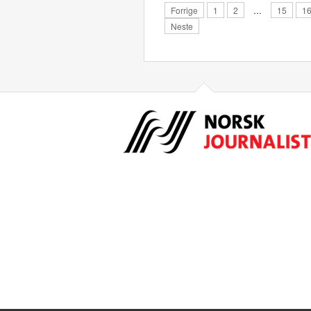
Forrige
1
2
…
15
1
Neste