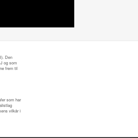
NJ). Den
 NJ og som
ne frem til
rafer som har
listlag
ens vilkår i