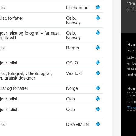
frem
list
Lillehammer
profi
ist, forfatter
Oslo,
Norway
journalist og fotograf – farmasi,
Oslo,
g livsstil
Norway
Hva 
list
Bergen
En fr
selvs
journalist
OSLO
en be
til et
ist, fotograf, videofotograf,
Vestfold
fast 
er, grafisk designer
ist og forfatter
Norge
Hva 
En fr
journalist
Oslo
Les 
Time
journalist
Oslo
list
DRAMMEN