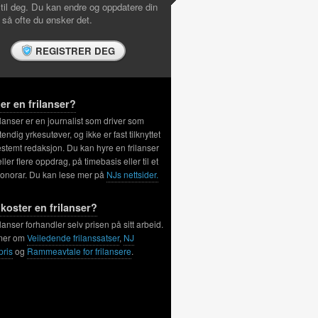
 til deg. Du kan endre og oppdatere din
l så ofte du ønsker det.
REGISTRER DEG
er en frilanser?
ilanser er en journalist som driver som
tendig yrkesutøver, og ikke er fast tilknyttet
stemt redaksjon. Du kan hyre en frilanser
 eller flere oppdrag, på timebasis eller til et
honorar. Du kan lese mer på
NJs nettsider.
koster en frilanser?
ilanser forhandler selv prisen på sitt arbeid.
mer om
Veiledende frilanssatser
,
NJ
pris
og
Rammeavtale for frilansere
.