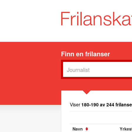
Finn en frilanser
Viser
180-190 av 244 frilanse
Navn
Yrkest