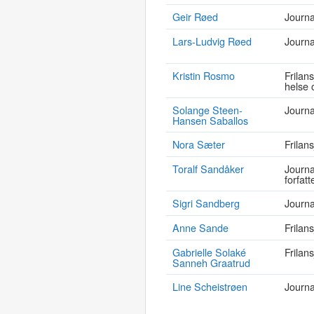
Geir Røed
Journa
Lars-Ludvig Røed
Journal
Kristin Rosmo
Frilans
helse o
Solange Steen-
Journa
Hansen Saballos
Nora Sæter
Frilans
Toralf Sandåker
Journal
forfatt
Sigri Sandberg
Journal
Anne Sande
Frilans
Gabrielle Solaké
Frilans
Sanneh Graatrud
Line Scheistrøen
Journa