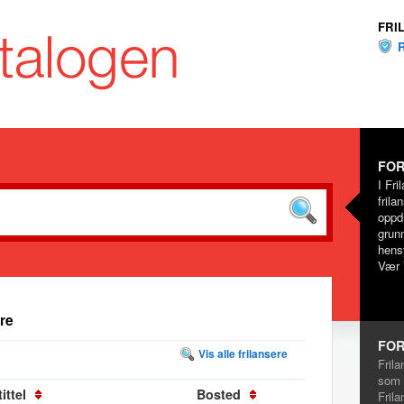
FRI
FOR
I Fri
frila
oppd
grunn
hensy
Vær 
re
FOR
Vis alle frilansere
Frila
som 
ittel
Bosted
Frila