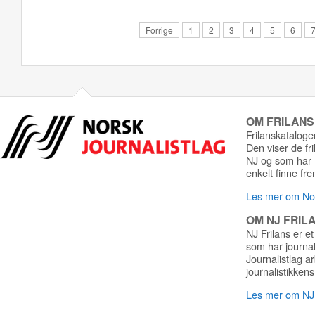
Forrige
1
2
3
4
5
6
OM FRILAN
Frilanskatalogen
Den viser de fr
NJ og som har r
enkelt finne fre
Les mer om Nor
OM NJ FRIL
NJ Frilans er et
som har journa
Journalistlag a
journalistikkens
Les mer om NJ 