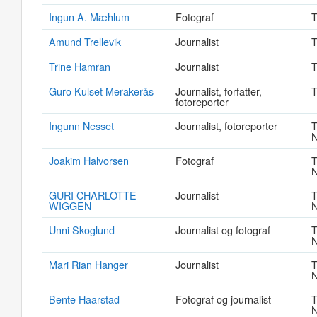
Ingun A. Mæhlum
Fotograf
T
Amund Trellevik
Journalist
T
Trine Hamran
Journalist
T
Guro Kulset Merakerås
Journalist, forfatter,
T
fotoreporter
Ingunn Nesset
Journalist, fotoreporter
T
N
Joakim Halvorsen
Fotograf
T
N
GURI CHARLOTTE
Journalist
T
WIGGEN
N
Unni Skoglund
Journalist og fotograf
T
N
Mari Rian Hanger
Journalist
T
N
Bente Haarstad
Fotograf og journalist
T
N