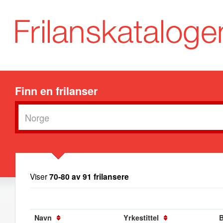
Finn en frilanser
Viser
70-80 av 91 frilansere
Navn
Yrkestittel