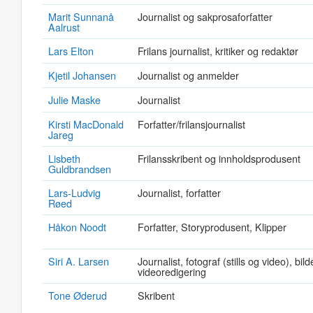
Marit Sunnanå
Journalist og sakprosaforfatter
Aalrust
Lars Elton
Frilans journalist, kritiker og redaktør
Kjetil Johansen
Journalist og anmelder
Julie Maske
Journalist
Kirsti MacDonald
Forfatter/frilansjournalist
Jareg
Lisbeth
Frilansskribent og innholdsprodusent
Guldbrandsen
Lars-Ludvig
Journalist, forfatter
Røed
Håkon Noodt
Forfatter, Storyprodusent, Klipper
Siri A. Larsen
Journalist, fotograf (stills og video), bil
videoredigering
Tone Øderud
Skribent