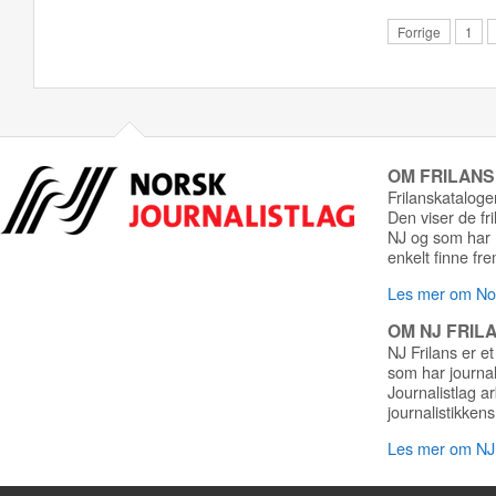
Forrige
1
OM FRILAN
Frilanskatalogen
Den viser de fr
NJ og som har r
enkelt finne fre
Les mer om Nor
OM NJ FRIL
NJ Frilans er et
som har journa
Journalistlag a
journalistikkens
Les mer om NJ 