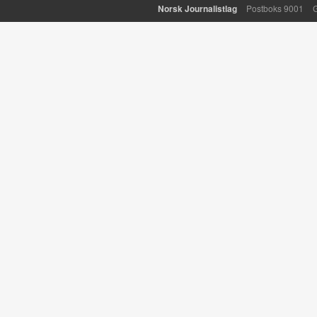
Norsk Journalistlag
Postboks 9001