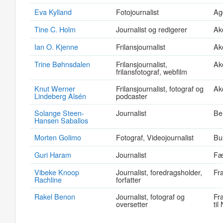
Eva Kylland
Fotojournalist
Ag
Tine C. Holm
Journalist og redigerer
Ak
Ian O. Kjenne
Frilansjournalist
Ak
Trine Bøhnsdalen
Frilansjournalist,
Ak
frilansfotograf, webfilm
Knut Werner
Frilansjournalist, fotograf og
Ak
Lindeberg Alsén
podcaster
Solange Steen-
Journalist
Be
Hansen Saballos
Morten Golimo
Fotograf, Videojournalist
Bu
Guri Haram
Journalist
Fæ
Vibeke Knoop
Journalist, foredragsholder,
Fr
Rachline
forfatter
Rakel Benon
Journalist, fotograf og
Fra
oversetter
til