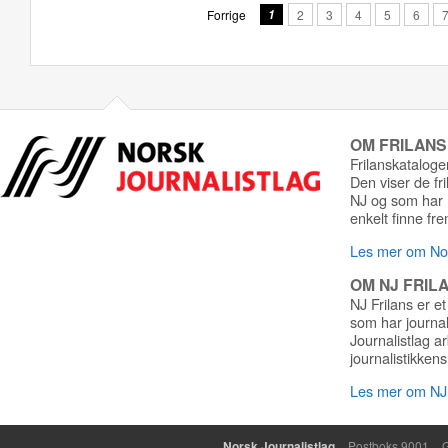
Forrige
1
2
3
4
5
6
OM FRILAN
Frilanskatalogen
Den viser de fr
NJ og som har r
enkelt finne fre
Les mer om Nor
OM NJ FRIL
NJ Frilans er et
som har journa
Journalistlag a
journalistikkens
Les mer om NJ 
Norsk Journalistlag
Postboks 9001