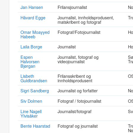
Jan Hansen
Frilansjournalist
No
Håvard Egge
Journalist, innholdsprodusent,
Tr
matskribent og fotograf
Omar Moayyed
Fotograf/Fotojournalist
Ho
Habeeb
Laila Borge
Journalist
Ho
Espen
Journalist, fotograf og
Sø
Halvorsen
videojournalist
Tr
Bjørgan
Lisbeth
Frilansskribent og
O
Guldbrandsen
innholdsprodusent
Sigri Sandberg
Journalist og forfatter
No
Siv Dolmen
Fotograf / fotojournalist
O
Line Nagell
Journalist/fotograf
Sv
Ylvisåker
Bente Haarstad
Fotograf og journalist
Tr
No