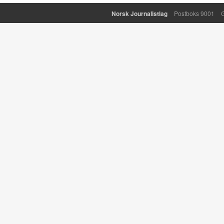
Norsk Journalistlag
Postboks 9001