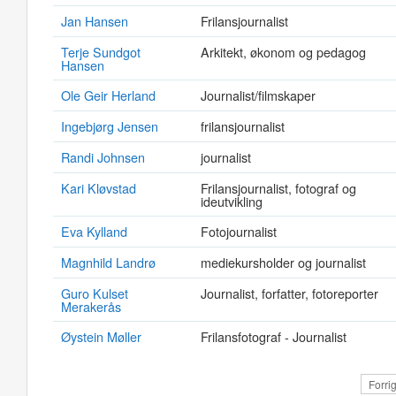
Jan Hansen
Frilansjournalist
Terje Sundgot
Arkitekt, økonom og pedagog
Hansen
Ole Geir Herland
Journalist/filmskaper
Ingebjørg Jensen
frilansjournalist
Randi Johnsen
journalist
Kari Kløvstad
Frilansjournalist, fotograf og
ideutvikling
Eva Kylland
Fotojournalist
Magnhild Landrø
mediekursholder og journalist
Guro Kulset
Journalist, forfatter, fotoreporter
Merakerås
Øystein Møller
Frilansfotograf - Journalist
Forri