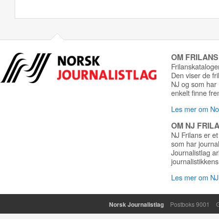
OM FRILAN
Frilanskatalogen
Den viser de fr
NJ og som har r
enkelt finne fre
Les mer om Nor
OM NJ FRIL
NJ Frilans er et
som har journa
Journalistlag a
journalistikkens
Les mer om NJ 
Norsk Journalistlag
Postboks 9001