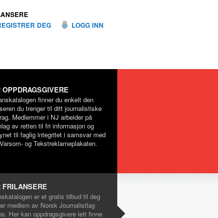
LANSERE
REGISTRER DEG
LOGG INN
 OPPDRAGSGIVERE
lanskatalogen finner du enkelt den
nseren du trenger til ditt journalistiske
rag. Medlemmer i NJ arbeider på
lag av retten til fri informasjon og
net til faglig integritet i samsvar med
Varsom- og Tekstreklameplakaten.
 FRILANSERE
nskatalogen er et gratis tilbud til deg
er medlem av Norsk Journalistlag
ns. Her kan oppdragsgivere lett finne