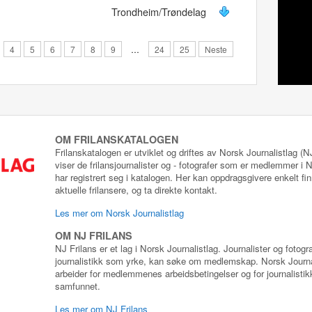
Trondheim/Trøndelag
4
5
6
7
8
9
…
24
25
Neste
OM FRILANSKATALOGEN
Frilanskatalogen er utviklet og driftes av Norsk Journalistlag (
viser de frilansjournalister og - fotografer som er medlemmer i
har registrert seg i katalogen. Her kan oppdragsgivere enkelt fin
aktuelle frilansere, og ta direkte kontakt.
Les mer om Norsk Journalistlag
OM NJ FRILANS
NJ Frilans er et lag i Norsk Journalistlag. Journalister og fotog
journalistikk som yrke, kan søke om medlemskap. Norsk Journa
arbeider for medlemmenes arbeidsbetingelser og for journalistikk
samfunnet.
Les mer om NJ Frilans