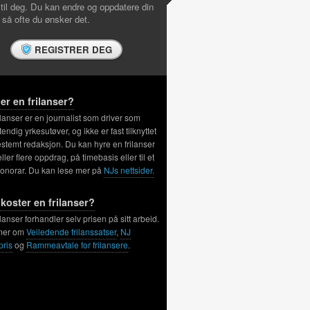
 til deg. Du kan endre og oppdatere din
l så ofte du ønsker det.
REGISTRER DEG
er en frilanser?
ilanser er en journalist som driver som
tendig yrkesutøver, og ikke er fast tilknyttet
stemt redaksjon. Du kan hyre en frilanser
 eller flere oppdrag, på timebasis eller til et
honorar. Du kan lese mer på
NJs nettsider.
koster en frilanser?
ilanser forhandler selv prisen på sitt arbeid.
mer om
Veiledende frilanssatser
,
NJ
pris
og
Rammeavtale for frilansere
.