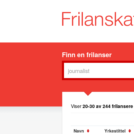
Finn en frilanser
Viser
20-30 av 244 frilansere
Navn
Yrkestittel