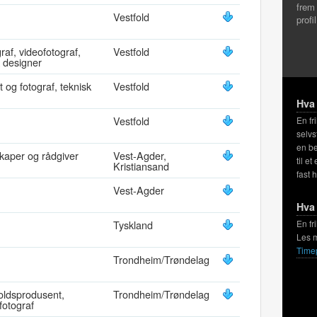
frem
Vestfold
profi
graf, videofotograf,
Vestfold
sk designer
st og fotograf, teknisk
Vestfold
Hva 
Vestfold
En fr
selvs
en be
skaper og rådgiver
Vest-Agder,
til et
Kristiansand
fast 
Vest-Agder
Hva 
Tyskland
En fr
Les 
Time
Trondheim/Trøndelag
holdsprodusent,
Trondheim/Trøndelag
fotograf