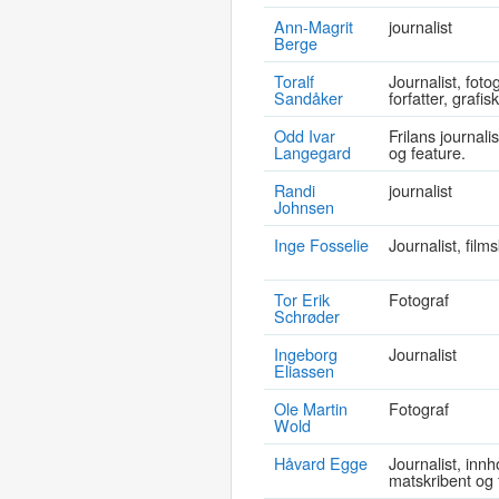
Ann-Magrit
journalist
Berge
Toralf
Journalist, foto
Sandåker
forfatter, grafi
Odd Ivar
Frilans journali
Langegard
og feature.
Randi
journalist
Johnsen
Inge Fosselie
Journalist, film
Tor Erik
Fotograf
Schrøder
Ingeborg
Journalist
Eliassen
Ole Martin
Fotograf
Wold
Håvard Egge
Journalist, inn
matskribent og 