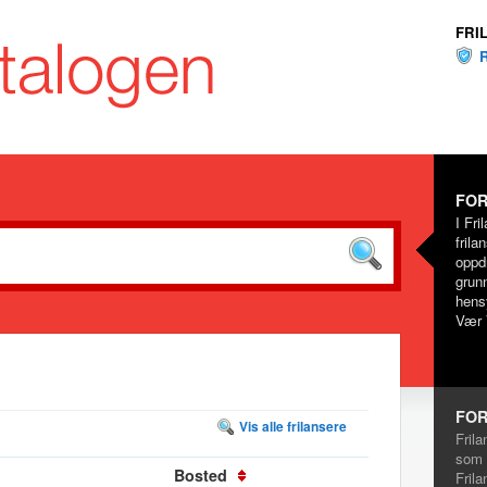
FRI
FOR
I Fri
frila
oppd
grunn
hensy
Vær 
FOR
Vis alle frilansere
Frila
som 
Bosted
Frila