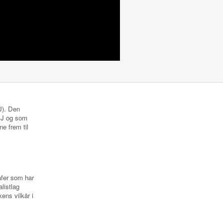
NJ). Den
 NJ og som
ne frem til
rafer som har
listlag
ens vilkår i