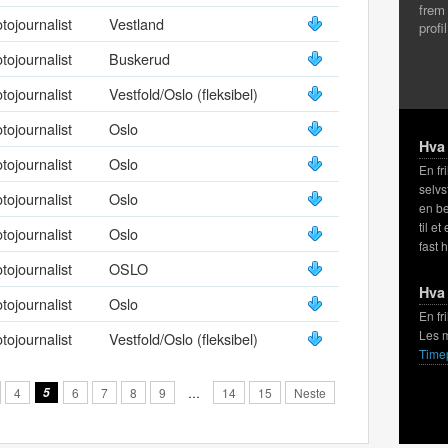
frem
tojournalist
Vestland
profi
tojournalist
Buskerud
tojournalist
Vestfold/Oslo (fleksibel)
tojournalist
Oslo
Hva 
tojournalist
Oslo
En fr
selvs
tojournalist
Oslo
en be
til et
tojournalist
Oslo
fast 
tojournalist
OSLO
Hva 
tojournalist
Oslo
En fr
Les 
tojournalist
Vestfold/Oslo (fleksibel)
Time
4
5
6
7
8
9
…
14
15
Neste