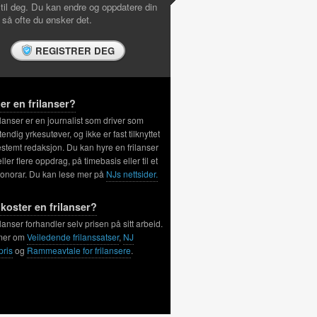
 til deg. Du kan endre og oppdatere din
l så ofte du ønsker det.
REGISTRER DEG
er en frilanser?
ilanser er en journalist som driver som
tendig yrkesutøver, og ikke er fast tilknyttet
stemt redaksjon. Du kan hyre en frilanser
 eller flere oppdrag, på timebasis eller til et
honorar. Du kan lese mer på
NJs nettsider.
koster en frilanser?
ilanser forhandler selv prisen på sitt arbeid.
mer om
Veiledende frilanssatser
,
NJ
pris
og
Rammeavtale for frilansere
.