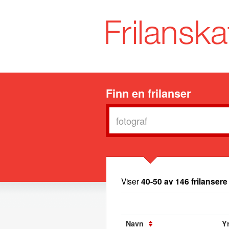
Finn en frilanser
Viser
40-50 av 146 frilansere
Navn
Yr