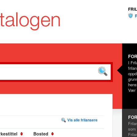
FRI
FOR
I Fri
frila
oppd
grunn
hensy
Vær 
FOR
Vis alle frilansere
Frila
som 
kestittel
Bosted
Frila