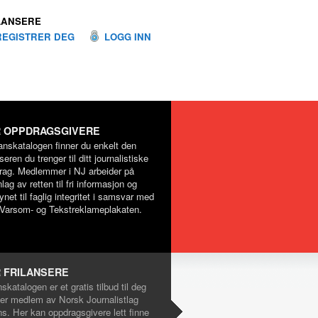
LANSERE
REGISTRER DEG
LOGG INN
 OPPDRAGSGIVERE
lanskatalogen finner du enkelt den
nseren du trenger til ditt journalistiske
rag. Medlemmer i NJ arbeider på
lag av retten til fri informasjon og
net til faglig integritet i samsvar med
Varsom- og Tekstreklameplakaten.
 FRILANSERE
nskatalogen er et gratis tilbud til deg
er medlem av Norsk Journalistlag
ns. Her kan oppdragsgivere lett finne