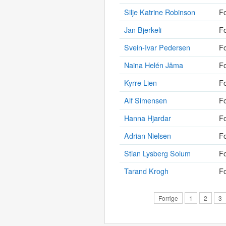
Silje Katrine Robinson
Fo
Jan Bjerkeli
Fo
Svein-Ivar Pedersen
Fo
Naina Helén Jåma
Fo
Kyrre Lien
Fo
Alf Simensen
Fo
Hanna Hjardar
Fo
Adrian Nielsen
Fo
Stian Lysberg Solum
Fo
Tarand Krogh
Fo
Forrige
1
2
3