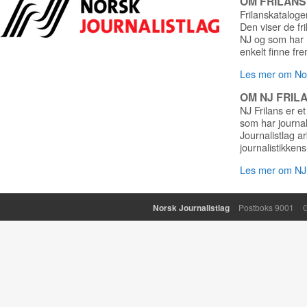
OM FRILAN
Frilanskatalogen
Den viser de fr
NJ og som har r
enkelt finne fre
Les mer om Nor
OM NJ FRIL
NJ Frilans er et
som har journa
Journalistlag a
journalistikkens
Les mer om NJ 
Norsk Journalistlag
Postboks 9001