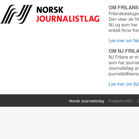
OM FRILAN
Frilanskatalogen
Den viser de fr
NJ og som har r
enkelt finne fre
Les mer om Nor
OM NJ FRIL
NJ Frilans er et
som har journa
Journalistlag a
journalistikkens
Les mer om NJ 
Norsk Journalistlag
Postboks 9001