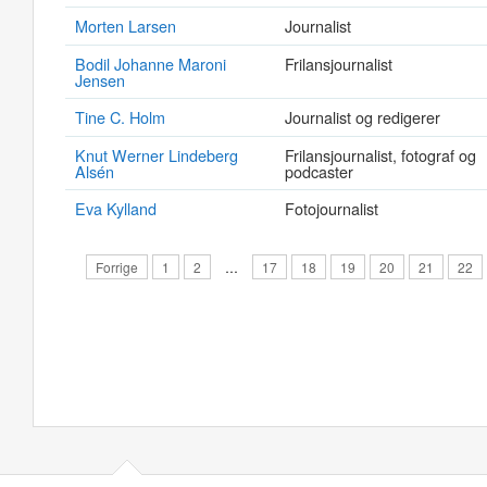
Morten Larsen
Journalist
Bodil Johanne Maroni
Frilansjournalist
Jensen
Tine C. Holm
Journalist og redigerer
Knut Werner Lindeberg
Frilansjournalist, fotograf og
Alsén
podcaster
Eva Kylland
Fotojournalist
Forrige
1
2
…
17
18
19
20
21
22