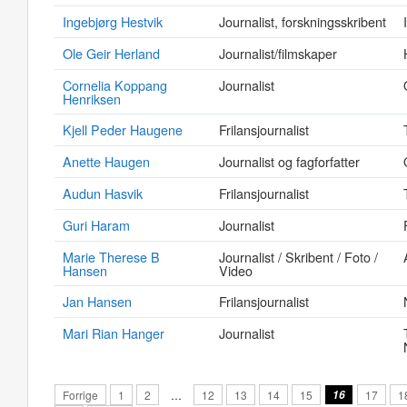
Ingebjørg Hestvik
Journalist, forskningsskribent
Ole Geir Herland
Journalist/filmskaper
Cornelia Koppang
Journalist
Henriksen
Kjell Peder Haugene
Frilansjournalist
Anette Haugen
Journalist og fagforfatter
Audun Hasvik
Frilansjournalist
Guri Haram
Journalist
Marie Therese B
Journalist / Skribent / Foto /
Hansen
Video
Jan Hansen
Frilansjournalist
Mari Rian Hanger
Journalist
Forrige
1
2
…
12
13
14
15
16
17
1