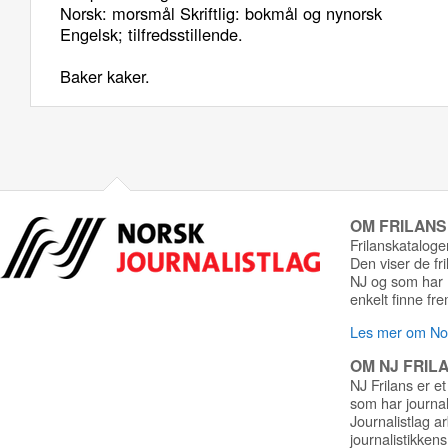
Norsk: morsmål Skriftlig: bokmål og nynorsk
Engelsk; tilfredsstillende.
Baker kaker.
OM FRILAN
Frilanskatalogen
Den viser de fr
NJ og som har r
enkelt finne fre
Les mer om Nor
OM NJ FRIL
NJ Frilans er et
som har journa
Journalistlag a
journalistikkens