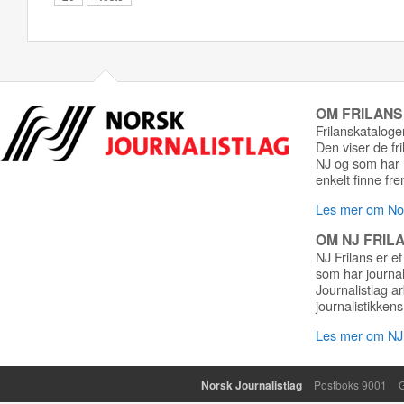
OM FRILAN
Frilanskatalogen
Den viser de fr
NJ og som har r
enkelt finne fre
Les mer om Nor
OM NJ FRIL
NJ Frilans er et
som har journa
Journalistlag a
journalistikkens
Les mer om NJ 
Norsk Journalistlag
Postboks 9001