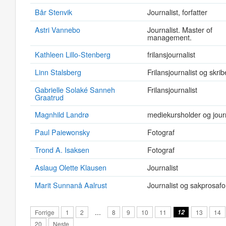
Bår Stenvik
Journalist, forfatter
Astri Vannebo
Journalist. Master of
management.
Kathleen Lillo-Stenberg
frilansjournalist
Linn Stalsberg
Frilansjournalist og skrib
Gabrielle Solaké Sanneh
Frilansjournalist
Graatrud
Magnhild Landrø
mediekursholder og journ
Paul Paiewonsky
Fotograf
Trond A. Isaksen
Fotograf
Aslaug Olette Klausen
Journalist
Marit Sunnanå Aalrust
Journalist og sakprosafor
Forrige
1
2
…
8
9
10
11
12
13
14
20
Neste