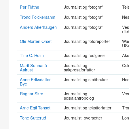
Per Flåthe
Journalist og fotograf
Tel
Trond Folckersahm
Journalist og fotograf
Ne
Anders Akerhaugen
Journalist og fotograf
Ves
(fle
Ole Morten Orset
Journalist og fotoreporter
Was
US
Tine C. Holm
Journalist og redigerer
Ake
Marit Sunnanå
Journalist og
Osl
Aalrust
sakprosaforfatter
Anne Eriksdatter
Journalist og småbruker
He
Bye
Ragnar Skre
Journalist og
Ves
sosialantropolog
Arne Egil Tønset
Journalist og tekstforfatter
Tro
Tone Sutterud
Journalist, oversetter
Lon