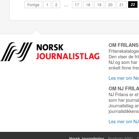
Forrige
1
2
…
17
18
19
20
21
22
OM FRILAN
Frilanskatalogen
Den viser de fr
NJ og som har r
enkelt finne fre
Les mer om Nor
OM NJ FRIL
NJ Frilans er et
som har journa
Journalistlag a
journalistikkens
Les mer om NJ 
Norsk Journalistlag
Postboks 9001