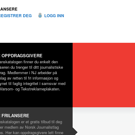
LANSERE
REGISTRER DEG
LOGG INN
 OPPDRAGSGIVERE
lanskatalogen finner du enkelt den
nseren du trenger til ditt journalistiske
rag. Medlemmer i NJ arbeider på
lag av retten til fri informasjon og
net til faglig integritet i samsvar med
Varsom- og Tekstreklameplakaten.
 FRILANSERE
nskatalogen er et gratis tilbud til deg
er medlem av Norsk Journalistlag
ns. Her kan oppdragsgivere lett finne