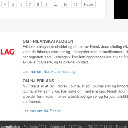
4
5
6
7
8
9
…
16
17
Neste
OM FRILANSKATALOGEN
Frilanskatalogen er utviklet og driftes av Norsk Journalistlag (
viser de frilansjournalister og - fotografer som er medlemmer i
har registrert seg i katalogen. Her kan oppdragsgivere enkelt fin
aktuelle frilansere, og ta direkte kontakt.
Les mer om Norsk Journalistlag
OM NJ FRILANS
NJ Frilans er et lag i Norsk Journalistlag. Journalister og fotog
journalistikk som yrke, kan søke om medlemskap. Norsk Journa
arbeider for medlemmenes arbeidsbetingelser og for journalistikk
samfunnet.
Les mer om NJ Frilans
ournalistlag
Postboks 9001
Grønland
0133 Oslo
Tlf: 22 20 11 10
E-post: