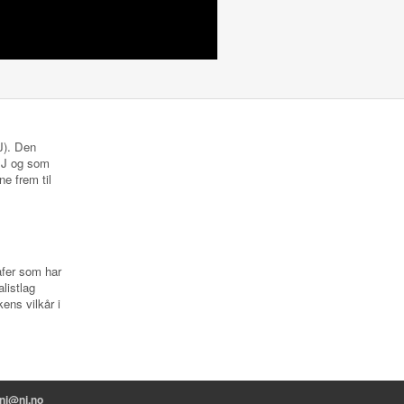
NJ). Den
 NJ og som
ne frem til
rafer som har
listlag
ens vilkår i
nj@nj.no