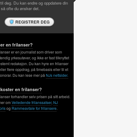
 til deg. Du kan endre og oppdatere din
l så ofte du ønsker det.
REGISTRER DEG
er en frilanser?
ilanser er en journalist som driver som
tendig yrkesutøver, og ikke er fast tilknyttet
stemt redaksjon. Du kan hyre en frilanser
 eller flere oppdrag, på timebasis eller til et
honorar. Du kan lese mer på
NJs nettsider.
koster en frilanser?
ilanser forhandler selv prisen på sitt arbeid.
mer om
Veiledende frilanssatser
,
NJ
pris
og
Rammeavtale for frilansere
.