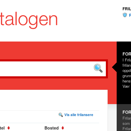
FRI
FOR
I Fri
frila
oppd
grunn
hensy
Vær 
FOR
Vis alle frilansere
Frila
som 
tel
Bosted
Frila