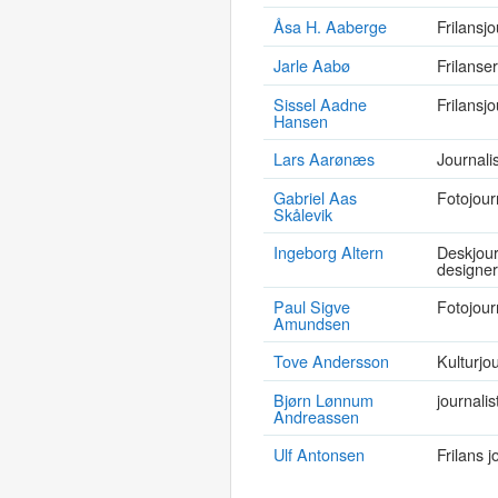
Åsa H. Aaberge
Frilansjo
Jarle Aabø
Frilanser
Sissel Aadne
Frilansjo
Hansen
Lars Aarønæs
Journalis
Gabriel Aas
Fotojour
Skålevik
Ingeborg Altern
Deskjourn
designer
Paul Sigve
Fotojour
Amundsen
Tove Andersson
Kulturjou
Bjørn Lønnum
journalis
Andreassen
Ulf Antonsen
Frilans j