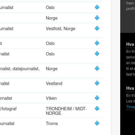
frem
urnalist
Oslo
profi
Norge
urnalist
Vestfold, Norge
t
Oslo
Hva 
En fr
nalist
Oslo
selvs
en be
alist, datajournalist,
Norge
til et
fast 
nalist
Vestland
Hva 
En fr
rnalist
Viken
Les 
Time
t/fotograf
TRONDHEIM / MIDT-
NORGE
ournalist
Troms