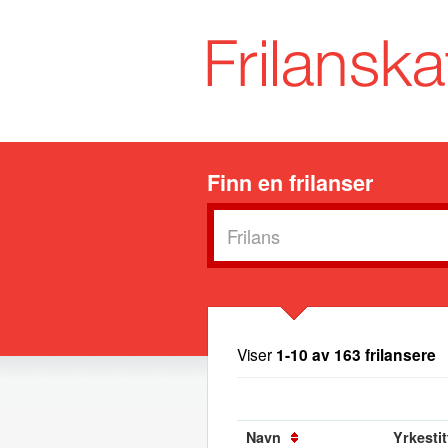
Finn en frilanser
Viser
1-10 av 163 frilansere
Navn
Yrkestit