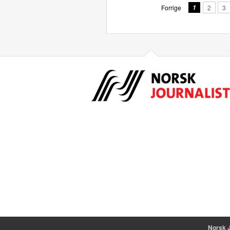
Forrige
1
2
3
Norsk J