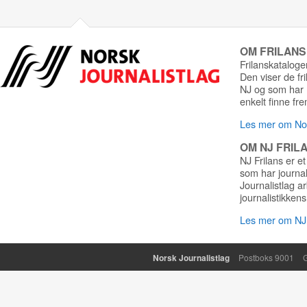
OM FRILAN
Frilanskatalogen
Den viser de fr
NJ og som har r
enkelt finne fre
Les mer om Nor
OM NJ FRIL
NJ Frilans er et
som har journa
Journalistlag a
journalistikkens
Les mer om NJ 
Norsk Journalistlag
Postboks 9001