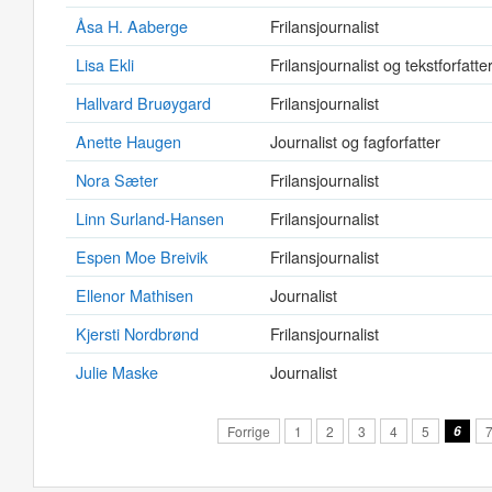
Åsa H. Aaberge
Frilansjournalist
Lisa Ekli
Frilansjournalist og tekstforfatte
Hallvard Bruøygard
Frilansjournalist
Anette Haugen
Journalist og fagforfatter
Nora Sæter
Frilansjournalist
Linn Surland-Hansen
Frilansjournalist
Espen Moe Breivik
Frilansjournalist
Ellenor Mathisen
Journalist
Kjersti Nordbrønd
Frilansjournalist
Julie Maske
Journalist
Forrige
1
2
3
4
5
6