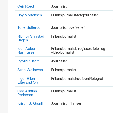
Geir Røed
Journalist
Roy Mortensen
Frilansjournalist/fotojournalist
Tone Sutterud
Journalist, oversetter
Rigmor Sjaastad
Frilansjournalist
Hagen
Idun Aalbu
Frilansjournalist, regissør, foto- og
Rasmussen
videojournalist
Ingvild Silseth
Journalist
Stine Welhaven
Frilansjournalist
Inger Ellen
Frilansjournalist/skribent/fotograf
Eftevand Orvin
Odd Arnfinn
Frilansjournalist
Pedersen
Kristin S. Grønli
Journalist, frilanser