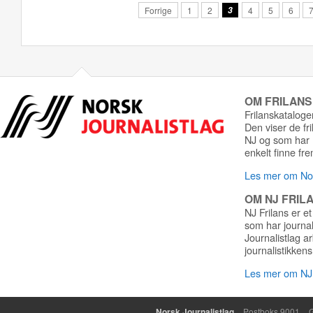
Forrige
1
2
3
4
5
6
OM FRILAN
Frilanskatalogen
Den viser de fr
NJ og som har r
enkelt finne fre
Les mer om Nor
OM NJ FRIL
NJ Frilans er et
som har journa
Journalistlag a
journalistikkens
Les mer om NJ 
Norsk Journalistlag
Postboks 9001