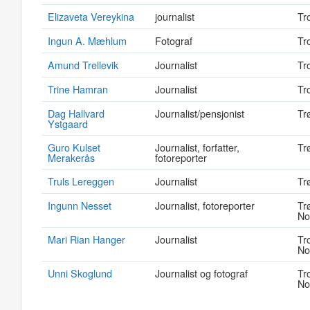
Elizaveta Vereykina
journalist
Tr
Ingun A. Mæhlum
Fotograf
Tr
Amund Trellevik
Journalist
Tr
Trine Hamran
Journalist
Tr
Dag Hallvard
Journalist/pensjonist
Tr
Ystgaard
Guro Kulset
Journalist, forfatter,
Tr
Merakerås
fotoreporter
Truls Lereggen
Journalist
Tr
Ingunn Nesset
Journalist, fotoreporter
Tr
No
Mari Rian Hanger
Journalist
Tr
No
Unni Skoglund
Journalist og fotograf
Tr
No