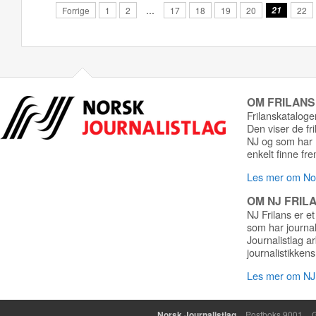
Forrige
1
2
…
17
18
19
20
21
22
OM FRILAN
Frilanskatalogen
Den viser de fr
NJ og som har r
enkelt finne fre
Les mer om Nor
OM NJ FRIL
NJ Frilans er et
som har journa
Journalistlag a
journalistikkens
Les mer om NJ 
Norsk Journalistlag
Postboks 9001