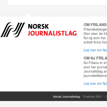
OM FRILAN
Frilanskatalogen
Den viser de fr
NJ og som har r
enkelt finne fre
Les mer om Nor
OM NJ FRIL
NJ Frilans er et
som har journa
Journalistlag a
journalistikkens
Les mer om NJ 
Norsk Journalistlag
Postboks 9001