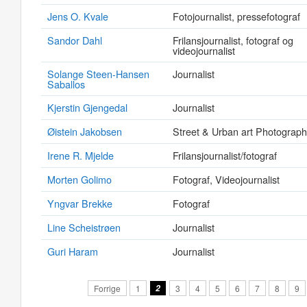
Jens O. Kvale
Fotojournalist, pressefotograf
Sandor Dahl
Frilansjournalist, fotograf og
videojournalist
Solange Steen-Hansen
Journalist
Saballos
Kjerstin Gjengedal
Journalist
Øistein Jakobsen
Street & Urban art Photograph
Irene R. Mjelde
Frilansjournalist/fotograf
Morten Golimo
Fotograf, Videojournalist
Yngvar Brekke
Fotograf
Line Scheistrøen
Journalist
Guri Haram
Journalist
Forrige
1
2
3
4
5
6
7
8
9