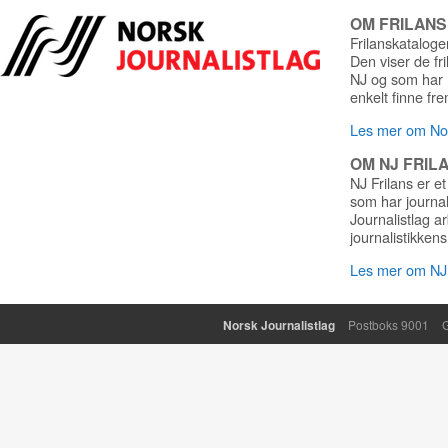
OM FRILAN
Frilanskatalogen
Den viser de fr
NJ og som har r
enkelt finne fre
Les mer om Nor
OM NJ FRIL
NJ Frilans er et
som har journa
Journalistlag a
journalistikkens
Les mer om NJ 
Norsk Journalistlag
Postboks 9001