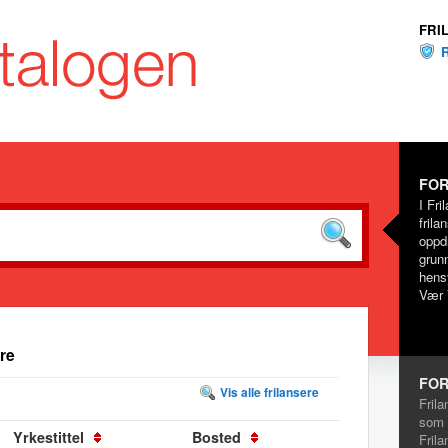
FRI
FOR
I Fri
frila
oppd
grunn
hensy
Vær 
re
FOR
Vis alle frilansere
Frila
som 
Yrkestittel
Bosted
Frila