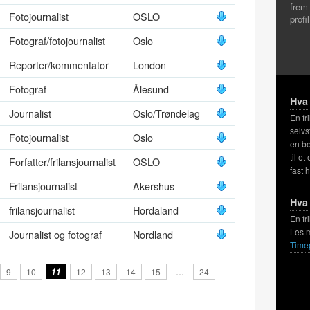
frem
Fotojournalist
OSLO
profi
Fotograf/fotojournalist
Oslo
Reporter/kommentator
London
Fotograf
Ålesund
Hva 
Journalist
Oslo/Trøndelag
En fr
selvs
Fotojournalist
Oslo
en be
til et
Forfatter/frilansjournalist
OSLO
fast 
Frilansjournalist
Akershus
Hva 
frilansjournalist
Hordaland
En fr
Les 
Journalist og fotograf
Nordland
Time
9
10
11
12
13
14
15
…
24