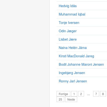
Hedvig Idås
Muhammad Iqbal
Tonje Iversen
Odin Jæger
Lisbet Jære
Naina Helén Jåma
Kirsti MacDonald Jareg
Bodil Johanne Maroni Jensen
Ingebjørg Jensen
Ronny Jarl Jensen
Forrige
1
2
…
7
8
25
Neste