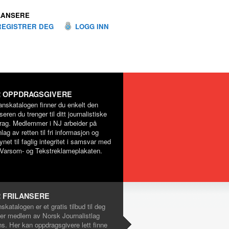
LANSERE
REGISTRER DEG
LOGG INN
 OPPDRAGSGIVERE
lanskatalogen finner du enkelt den
nseren du trenger til ditt journalistiske
rag. Medlemmer i NJ arbeider på
lag av retten til fri informasjon og
net til faglig integritet i samsvar med
Varsom- og Tekstreklameplakaten.
 FRILANSERE
nskatalogen er et gratis tilbud til deg
er medlem av Norsk Journalistlag
ns. Her kan oppdragsgivere lett finne