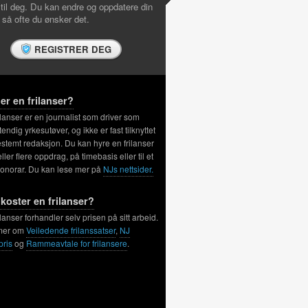
 til deg. Du kan endre og oppdatere din
l så ofte du ønsker det.
REGISTRER DEG
er en frilanser?
ilanser er en journalist som driver som
tendig yrkesutøver, og ikke er fast tilknyttet
stemt redaksjon. Du kan hyre en frilanser
 eller flere oppdrag, på timebasis eller til et
honorar. Du kan lese mer på
NJs nettsider.
koster en frilanser?
ilanser forhandler selv prisen på sitt arbeid.
mer om
Veiledende frilanssatser
,
NJ
pris
og
Rammeavtale for frilansere
.