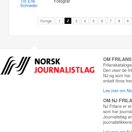
Tor Erik
Fotograf
Schrøder
Forrige
1
2
3
4
5
6
7
8
9
OM FRILAN
Frilanskatalogen
Den viser de fr
NJ og som har r
enkelt finne fre
Les mer om Nor
OM NJ FRIL
NJ Frilans er et
som har journa
Journalistlag a
journalistikkens
Les mer om NJ 