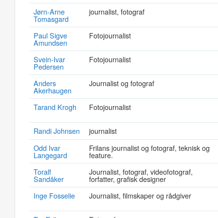
Jørn-Arne
journalist, fotograf
Tomasgard
Paul Sigve
Fotojournalist
Amundsen
Svein-Ivar
Fotojournalist
Pedersen
Anders
Journalist og fotograf
Akerhaugen
Tarand Krogh
Fotojournalist
Randi Johnsen
journalist
Odd Ivar
Frilans journalist og fotograf, teknisk og
Langegard
feature.
Toralf
Journalist, fotograf, videofotograf,
Sandåker
forfatter, grafisk designer
Inge Fosselie
Journalist, filmskaper og rådgiver