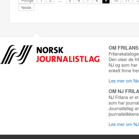
Forrige
1
2
…
5
6
7
8
9
10
11
1
Neste
OM FRILAN
Frilanskatalogen
Den viser de fr
NJ og som har r
enkelt finne fre
Les mer om Nor
OM NJ FRIL
NJ Frilans er et
som har journa
Journalistlag a
journalistikkens
Les mer om NJ 