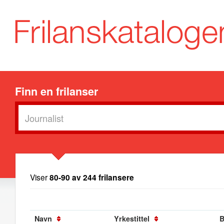
Finn en frilanser
Viser
80-90 av 244 frilansere
Navn
Yrkestittel
B