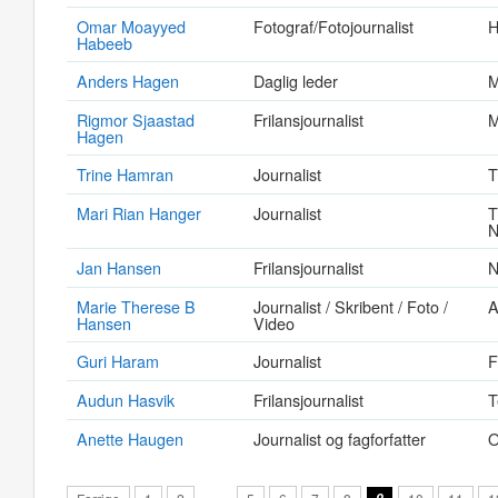
Omar Moayyed
Fotograf/Fotojournalist
H
Habeeb
Anders Hagen
Daglig leder
M
Rigmor Sjaastad
Frilansjournalist
M
Hagen
Trine Hamran
Journalist
T
Mari Rian Hanger
Journalist
T
N
Jan Hansen
Frilansjournalist
N
Marie Therese B
Journalist / Skribent / Foto /
A
Hansen
Video
Guri Haram
Journalist
F
Audun Hasvik
Frilansjournalist
T
Anette Haugen
Journalist og fagforfatter
O