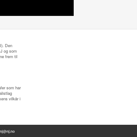
NJ). Den
 NJ og som
ne frem til
rafer som har
listlag
ens vilkår i
nj@nj.no