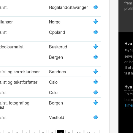
frem
list.
Rogaland/Stavanger
profi
rilanser
Norge
list
Oppland
Hva 
deojournalist
Buskerud
En fr
selvs
Bergen
en be
til et
alist og korrekturleser
Sandnes
fast 
list og tekstforfatter
Oslo
Hva 
list
Oslo
En fr
Les 
list, fotograf og
Bergen
Time
ist
list
Vestfold