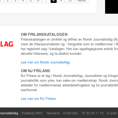
1
2
3
4
5
6
7
8
9
10
Neste
OM FRILANSKATALOGEN
Frilanskatalogen er utviklet og driftes av Norsk Journalistlag (
viser de frilansjournalister og - fotografer som er medlemmer i
har registrert seg i katalogen. Her kan oppdragsgivere enkelt fin
aktuelle frilansere, og ta direkte kontakt.
Les mer om Norsk Journalistlag
OM NJ FRILANS
NJ Frilans er et lag i Norsk Journalistlag. Journalister og fotog
journalistikk som yrke, kan søke om medlemskap. Norsk Journa
arbeider for medlemmenes arbeidsbetingelser og for journalistikk
samfunnet.
Les mer om NJ Frilans
ournalistlag
Postboks 9001
Grønland
0133 Oslo
Tlf: 22 20 11 10
E-post: