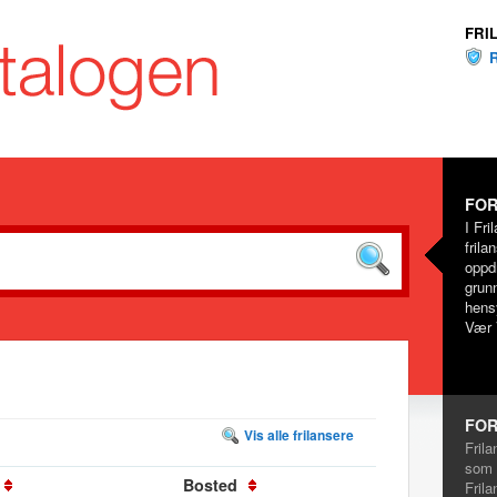
FRI
FOR
I Fri
frila
oppd
grunn
hensy
Vær 
FOR
Vis alle frilansere
Frila
som 
Bosted
Frila