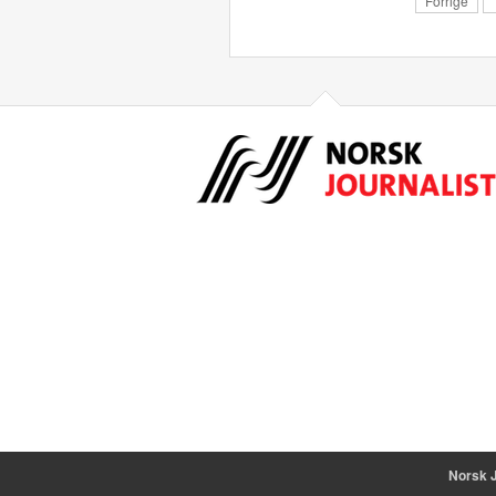
Forrige
Norsk J