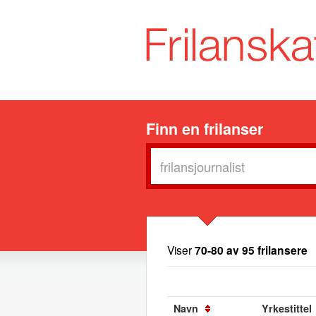
Finn en frilanser
Viser
70-80 av 95 frilansere
Navn
Yrkestittel