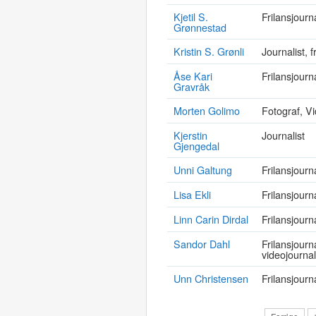
Kjetil S.
Frilansjourna
Grønnestad
Kristin S. Grønli
Journalist, f
Åse Kari
Frilansjourna
Gravråk
Morten Golimo
Fotograf, Vi
Kjerstin
Journalist
Gjengedal
Unni Galtung
Frilansjourn
Lisa Ekli
Frilansjourna
Linn Carin Dirdal
Frilansjourna
Sandor Dahl
Frilansjourna
videojournal
Unn Christensen
Frilansjourna