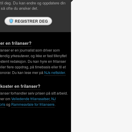
 til deg. Du kan endre og oppdatere din
l så ofte du ønsker det.
REGISTRER DEG
er en frilanser?
ilanser er en journalist som driver som
tendig yrkesutøver, og ikke er fast tilknyttet
stemt redaksjon. Du kan hyre en frilanser
 eller flere oppdrag, på timebasis eller til et
honorar. Du kan lese mer på
NJs nettsider.
koster en frilanser?
ilanser forhandler selv prisen på sitt arbeid.
mer om
Veiledende frilanssatser
,
NJ
pris
og
Rammeavtale for frilansere
.