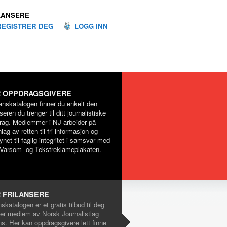
LANSERE
REGISTRER DEG
LOGG INN
 OPPDRAGSGIVERE
lanskatalogen finner du enkelt den
nseren du trenger til ditt journalistiske
rag. Medlemmer i NJ arbeider på
lag av retten til fri informasjon og
net til faglig integritet i samsvar med
Varsom- og Tekstreklameplakaten.
 FRILANSERE
nskatalogen er et gratis tilbud til deg
er medlem av Norsk Journalistlag
ns. Her kan oppdragsgivere lett finne