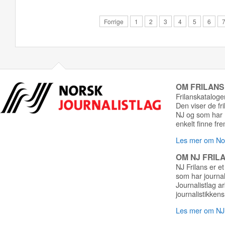
Forrige
1
2
3
4
5
6
OM FRILAN
Frilanskatalogen
Den viser de fr
NJ og som har r
enkelt finne fre
Les mer om Nor
OM NJ FRIL
NJ Frilans er et
som har journa
Journalistlag a
journalistikkens
Les mer om NJ 