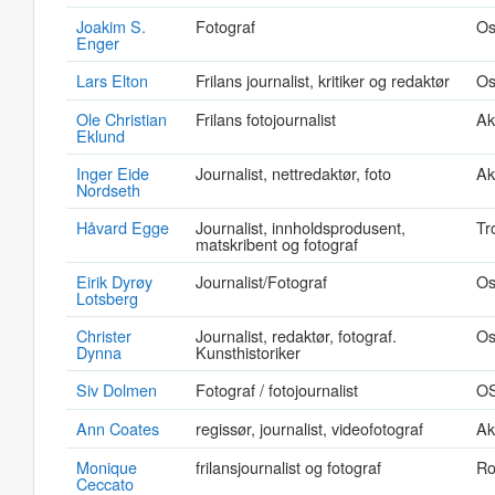
Joakim S.
Fotograf
Os
Enger
Lars Elton
Frilans journalist, kritiker og redaktør
Os
Ole Christian
Frilans fotojournalist
Ak
Eklund
Inger Eide
Journalist, nettredaktør, foto
Ak
Nordseth
Håvard Egge
Journalist, innholdsprodusent,
Tr
matskribent og fotograf
Eirik Dyrøy
Journalist/Fotograf
Os
Lotsberg
Christer
Journalist, redaktør, fotograf.
Os
Dynna
Kunsthistoriker
Siv Dolmen
Fotograf / fotojournalist
O
Ann Coates
regissør, journalist, videofotograf
Ak
Monique
frilansjournalist og fotograf
Ro
Ceccato