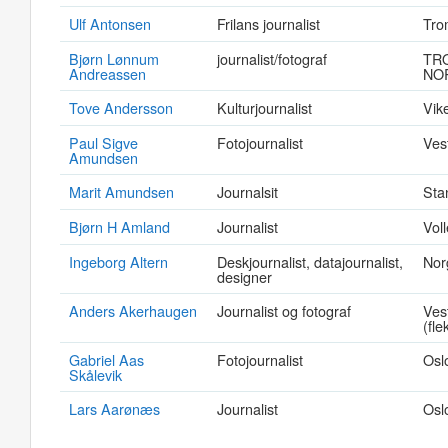
Ulf Antonsen
Frilans journalist
Tro
Bjørn Lønnum
journalist/fotograf
TRO
Andreassen
NO
Tove Andersson
Kulturjournalist
Vik
Paul Sigve
Fotojournalist
Ves
Amundsen
Marit Amundsen
Journalsit
Sta
Bjørn H Amland
Journalist
Vol
Ingeborg Altern
Deskjournalist, datajournalist,
Nor
designer
Anders Akerhaugen
Journalist og fotograf
Ves
(fle
Gabriel Aas
Fotojournalist
Osl
Skålevik
Lars Aarønæs
Journalist
Osl