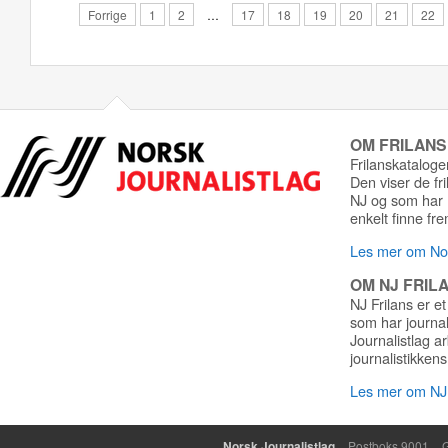
Forrige
1
2
…
17
18
19
20
21
22
OM FRILAN
Frilanskatalogen
Den viser de fr
NJ og som har r
enkelt finne fre
Les mer om Nor
OM NJ FRIL
NJ Frilans er et
som har journa
Journalistlag a
journalistikkens
Les mer om NJ 
Norsk Journalistlag
Postboks 9001