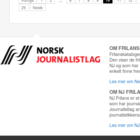
Forrige
1
2
…
6
7
8
9
10
11
12
25
Neste
OM FRILAN
Frilanskatalogen
Den viser de fr
NJ og som har r
enkelt finne fre
Les mer om Nor
OM NJ FRIL
NJ Frilans er et
som har journa
Journalistlag a
journalistikkens
Les mer om NJ 