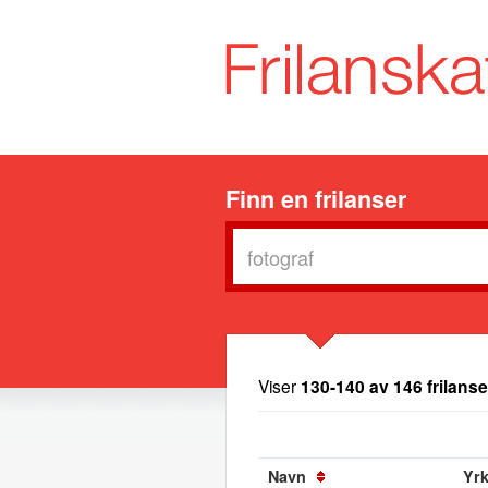
Finn en frilanser
Viser
130-140 av 146 frilanse
Navn
Yrk