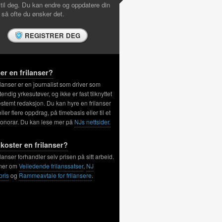
 til deg. Du kan endre og oppdatere din
l så ofte du ønsker det.
REGISTRER DEG
er en frilanser?
ilanser er en journalist som driver som
tendig yrkesutøver, og ikke er fast tilknyttet
stemt redaksjon. Du kan hyre en frilanser
 eller flere oppdrag, på timebasis eller til et
honorar. Du kan lese mer på
NJs nettsider.
koster en frilanser?
ilanser forhandler selv prisen på sitt arbeid.
mer om
Veiledende frilanssatser
,
NJ
pris
og
Rammeavtale for frilansere
.