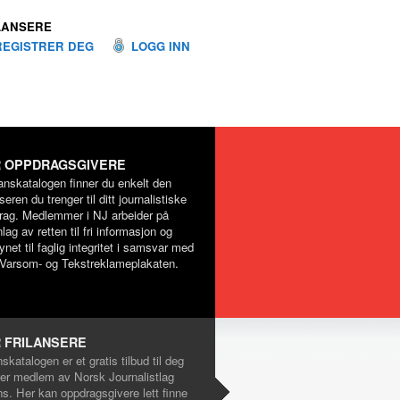
LANSERE
REGISTRER DEG
LOGG INN
 OPPDRAGSGIVERE
lanskatalogen finner du enkelt den
nseren du trenger til ditt journalistiske
rag. Medlemmer i NJ arbeider på
lag av retten til fri informasjon og
net til faglig integritet i samsvar med
Varsom- og Tekstreklameplakaten.
 FRILANSERE
nskatalogen er et gratis tilbud til deg
er medlem av Norsk Journalistlag
ns. Her kan oppdragsgivere lett finne