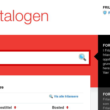
FRI
FOR
I Fri
frila
oppd
grunn
hensy
Vær 
re
FOR
Vis alle frilansere
Frila
som 
estittel
Bosted
Frila