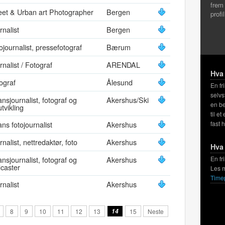
frem
eet & Urban art Photographer
Bergen
profi
rnalist
Bergen
ojournalist, pressefotograf
Bærum
rnalist / Fotograf
ARENDAL
Hva 
ograf
Ålesund
En fr
selvs
lansjournalist, fotograf og
Akershus/Ski
en be
utvikling
til et
lans fotojournalist
Akershus
fast 
rnalist, nettredaktør, foto
Akershus
Hva 
lansjournalist, fotograf og
Akershus
En fr
caster
Les 
Time
rnalist
Akershus
8
9
10
11
12
13
14
15
Neste