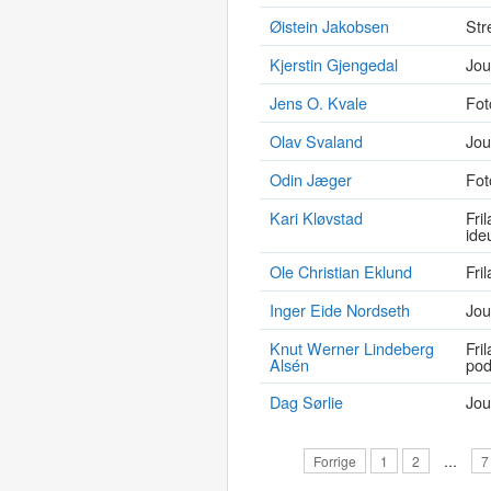
Øistein Jakobsen
Str
Kjerstin Gjengedal
Jou
Jens O. Kvale
Fot
Olav Svaland
Jou
Odin Jæger
Fot
Kari Kløvstad
Fri
ide
Ole Christian Eklund
Fri
Inger Eide Nordseth
Jou
Knut Werner Lindeberg
Fri
Alsén
pod
Dag Sørlie
Jou
Forrige
1
2
…
7